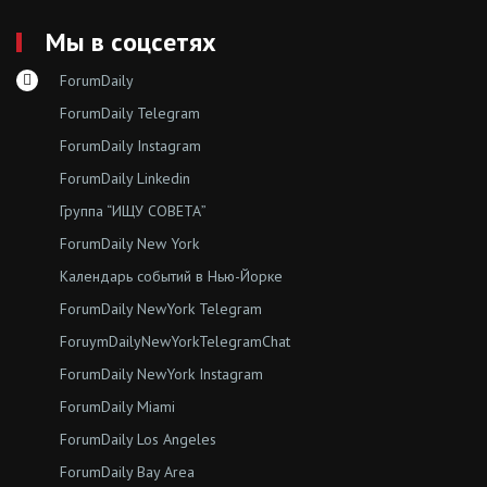
Мы в соцсетях
ForumDaily
ForumDaily Telegram
ForumDaily Instagram
ForumDaily Linkedin
Группа “ИЩУ СОВЕТА”
ForumDaily New York
Календарь событий в Нью-Йорке
ForumDaily NewYork Telegram
ForuymDailyNewYorkTelegramChat
ForumDaily NewYork Instagram
ForumDaily Miami
ForumDaily Los Angeles
ForumDaily Bay Area