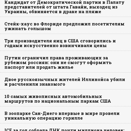
Кандидат от Демократической партии в Палату
представителей от штата Гавайи, выходец из
Украины, обвиняется в драке на пляже
Стейк-хаус во Флориде предложил посетителям
ужинать голышом
Три производителя яиц в США сговорились и
годами искусственно взвинчивали цены
Путин ограничил права проживающих за
рубежом россиян: они не смогут оформить
паспорт или продать жилье
Двое русскоязычных жителей Иллинойса убили
и расчленили знакомого
10 самых живописных автомобильных
маршрутов по национальным паркам США
В зоопарке Сан-Диего впервые в мире провели
уникальную операцию горилле
ICE за год собрала ДНК почти миллиона человек: