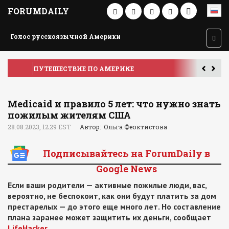
FORUMDAILY
Голос русскоязычной Америки
ПУТЕШЕСТВИЕ ПО АМЕРИКЕ
У
Medicaid и правило 5 лет: что нужно знать
пожилым жителям США
28.08.2023, 12:29 EST
Автор: Ольга Феоктистова
Подписывайтесь на ForumDaily в
Google News
Если ваши родители — активные пожилые люди, вас,
вероятно, не беспокоит, как они будут платить за дом
престарелых — до этого еще много лет. Но составление
плана заранее может защитить их деньги, сообщает
LifeHacker
.