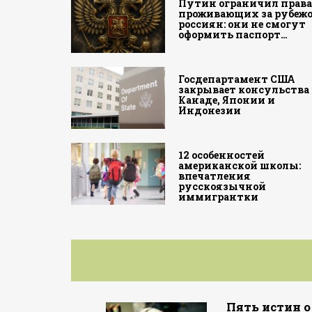
Путин ограничил прав
проживающих за рубеж
россиян: они не смогут
оформить паспорт…
Госдепартамент США
закрывает консульства 
Канаде, Японии и
Индонезии
12 особенностей
американской школы:
впечатления
русскоязычной
иммигрантки
Пять истин о