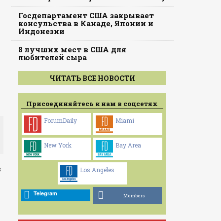
Госдепартамент США закрывает
консульства в Канаде, Японии и
Индонезии
8 лучших мест в США для
любителей сыра
ЧИТАТЬ ВСЕ НОВОСТИ
Присоединяйтесь к нам в соцсетях
ForumDaily
Miami
New York
Bay Area
з
Los Angeles
Telegram
Members