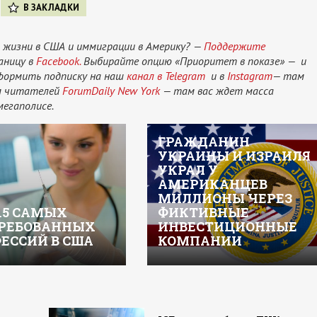
В ЗАКЛАДКИ
 жизни в США и иммиграции в Америку? —
Поддержите
аницу в
Facebook.
Выбирайте опцию «Приоритет в показе» — и
оформить подписку на наш
канал в Telegram
и в
Instagram
— там
ам читателей
ForumDaily New York
— там вас ждет масса
мегаполисе.
ГРАЖДАНИН
УКРАИНЫ И ИЗРАИЛЯ
УКРАЛ У
АМЕРИКАНЦЕВ
МИЛЛИОНЫ ЧЕРЕЗ
15 САМЫХ
ФИКТИВНЫЕ
РЕБОВАННЫХ
ИНВЕСТИЦИОННЫЕ
ЕССИЙ В США
КОМПАНИИ