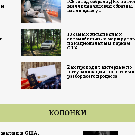
а
ICE за год собрала ДНК почт
ом
миллиона человек: образцы
взяли даже у…
10 самых живописных
в
автомобильных маршрутов
по национальным паркам
США
Как проходит интервью по
натурализации: пошаговый
разбор всего процесса
КОЛОНКИ
 жизни в США,