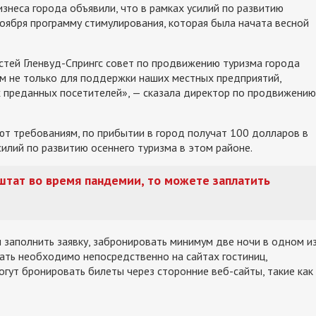
изнеса города объявили, что в рамках усилий по развитию
ноября программу стимулирования, которая была начата весной
тей Гленвуд-Спрингс совет по продвижению туризма города
м не только для поддержки наших местных предприятий,
х преданных посетителей», — сказала директор по продвижению
т требованиям, по прибытии в город получат 100 долларов в
илий по развитию осеннего туризма в этом районе.
 штат во время пандемии, то можете заплатить
 заполнить заявку, забронировать минимум две ночи в одном и
вать необходимо непосредственно на сайтах гостиниц,
огут бронировать билеты через сторонние веб-сайты, такие как