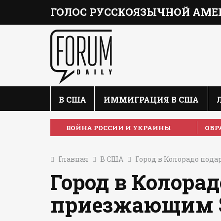
ГОЛОС РУССКОЯЗЫЧНОЙ АМЕ
В США
ИММИГРАЦИЯ В США
ВОЙНА РОССИИ И УКРАИНЫ
ОБР
Главная
В США
Город в Колорадо пода
Город в Колора
приезжающим $