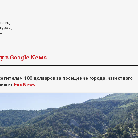
вать,
турой,
и…
y в Google News
сетителям 100 долларов за посещение города, известного
 пишет
Fox News
.