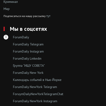
Криминал
Мир
тут
Подписаться на нашу рассылку
Мы в соцсетях
ForumDaily
ForumDaily Telegram
ForumDaily Instagram
ForumDaily Linkedin
Группа “ИЩУ СОВЕТА”
ForumDaily New York
Календарь событий в Нью-Йорке
ForumDaily NewYork Telegram
ForuymDailyNewYorkTelegramChat
ForumDaily NewYork Instagram