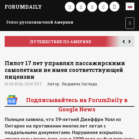
FORUMDAILY
Голос русскоязычной Америки
ПУТЕШЕСТВИЕ ПО АМЕРИКЕ
У
Пилот 17 лет управлял пассажирскими
самолетами не имея соответствующей
лицензии
10.06.2026, 12:00 EST
Автор: Людмила Заглада
Подписывайтесь на ForumDaily в
Google News
Полиция заявила, что 59-летний Джеффри Уолл из
Онтарио на протяжении многих лет летал с
поддельными документами. Нарушение вскрылось
спустя годы после того, как в 2009 году он был повышен