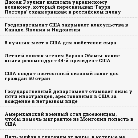
Джоан Роулинг написала украинскому
военному, который пересказывал ‘Гарри
Поттера’ сокамерникам в российском плену
Госдепартамент США закрывает консульства в
Канаде, Японии и Индонезии
8 лучших мест в США для любителей сыра
Летний список чтения Барака Обамы: какие
книги рекомендует 44-й президент США
США вводят постоянный визовый залог для
граждан 50 стран
Государственный департамент отзывает визы у
пяти иностранцев, арестованных в США за
вождение в нетрезвом виде
Американский военный стал двоеженцем,
чтобы помочь мигрантке из Монголии попасть в
США
Пять мифов о спасении от жары, в которые не