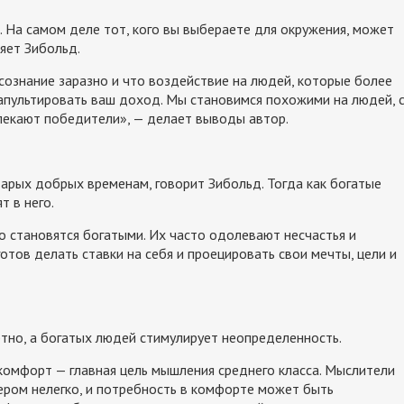
е. На самом деле тот, кого вы выбераете для окружения, может
яет Зибольд.
сознание заразно и что воздействие на людей, которые более
апультировать ваш доход. Мы становимся похожими на людей, 
екают победители», — делает выводы автор.
арых добрых временам, говорит Зибольд. Тогда как богатые
 в него.
ко становятся богатыми. Их часто одолевают несчастья и
отов делать ставки на себя и проецировать свои мечты, цели и
тно, а богатых людей стимулирует неопределенность.
комфорт — главная цель мышления среднего класса. Мыслители
нером нелегко, и потребность в комфорте может быть