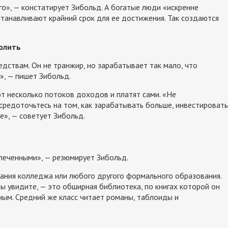
о», — констатирует Зибольд. А богатые люди «искренне
станавливают крайний срок для ее достижения. Так создаются
олить
едствам. Он не транжир, но зарабатывает так мало, что
», — пишет Зибольд.
т несколько потоков доходов и платят сами. «Не
средоточьтесь на том, как зарабатывать больше, инвестировать
е», — советует Зибольд.
леченными», — резюмирует Зибольд.
чания колледжа или любого другого формального образования.
вы увидите, — это обширная библиотека, по книгах которой он
ным. Средний же класс читает романы, таблоиды и