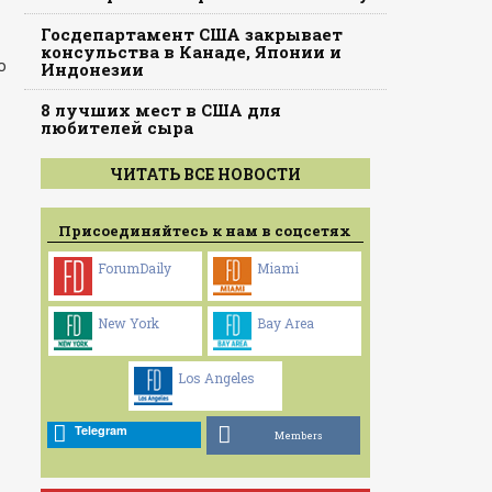
Госдепартамент США закрывает
консульства в Канаде, Японии и
о
Индонезии
8 лучших мест в США для
любителей сыра
ЧИТАТЬ ВСЕ НОВОСТИ
Присоединяйтесь к нам в соцсетях
ForumDaily
Miami
New York
Bay Area
Los Angeles
Telegram
Members