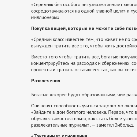
«Середняк без особого энтузиазма желает многог
сосредотачиваются на одной главной цели» и «у
миллионеры».
Покупка вещей, которые не можете себе позв
«Средний класс известен тем, что живет не по ср
вынужден тратить все это, чтобы жить достойно
Вместо того чтобы тратить все, богатые получаю
концентрируйтесь на расходах и сбережениях, со
проценты и тратить оставшееся так, как вы хотит
Развлечения
Богатые «скорее будут образованными, чем разв
Они ценят способность учиться задолго до окон
«Зайдите в дом богатого человека. Первое, что 
обучался самостоятельно, как стать более успеш
развлекательные журналы», — заметил Зибольд.
«Токсичные» отношения