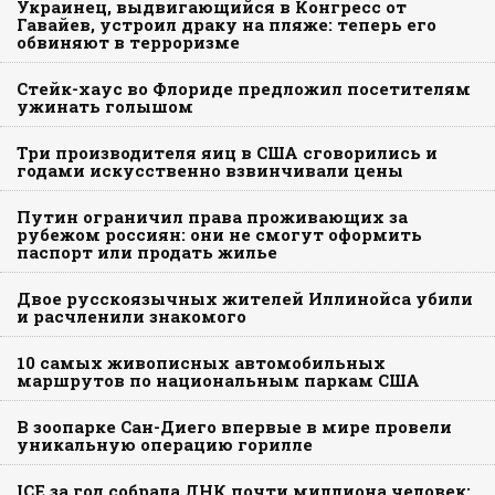
Украинец, выдвигающийся в Конгресс от
Гавайев, устроил драку на пляже: теперь его
обвиняют в терроризме
Стейк-хаус во Флориде предложил посетителям
ужинать голышом
Три производителя яиц в США сговорились и
годами искусственно взвинчивали цены
Путин ограничил права проживающих за
рубежом россиян: они не смогут оформить
паспорт или продать жилье
Двое русскоязычных жителей Иллинойса убили
и расчленили знакомого
10 самых живописных автомобильных
маршрутов по национальным паркам США
В зоопарке Сан-Диего впервые в мире провели
уникальную операцию горилле
ICE за год собрала ДНК почти миллиона человек: