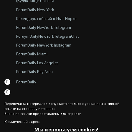
Группа “ИЩУ СОВЕТА”
ForumDaily New York
Календарь событий в Нью-Йорке
ForumDaily NewYork Telegram
ForuymDailyNewYorkTelegramChat
ForumDaily NewYork Instagram
ForumDaily Miami
ForumDaily Los Angeles
ForumDaily Bay Area
ForumDaily
Перепечатка материалов допускается только с указанием активной
ссылки на страницу источника.
Внешние ссылки предоставлены для справки.
Юридический адрес:
7308 18th Ave
Мы используем cookies!
Brooklyn NY 11204