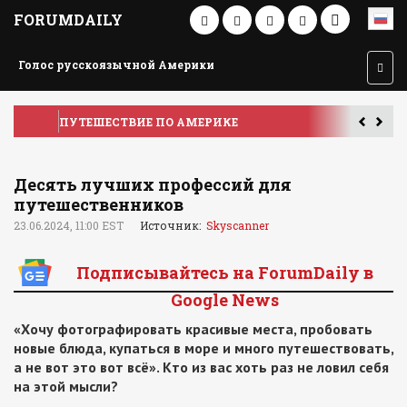
FORUMDAILY
Голос русскоязычной Америки
ПУТЕШЕСТВИЕ ПО АМЕРИКЕ
У
Десять лучших профессий для
путешественников
23.06.2024, 11:00 EST
Источник:
Skyscanner
Подписывайтесь на ForumDaily в
Google News
«Хочу фотографировать красивые места, пробовать
новые блюда, купаться в море и много путешествовать,
а не вот это вот всё». Кто из вас хоть раз не ловил себя
на этой мысли?