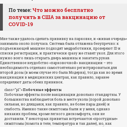
По теме:
Что можно бесплатно
получить в США за вакцинацию от
COVID-19
Мне также удалось сделать прививку на парковке, и «живая очередь»
занимала около получаса. Система была отлажена безупречно: к
подъезжающей машине подходят медработники, проверяют ID и
списки регистрации, и практически сразу же ставят укол. Для этого
нужно всего лишь открыть дверь машины и закатать рукав.
Единственное неудобство «парковочной» вакцинации – это
необходимость отдельно самостоятельно регистрироваться для
второй дозы (в моем случае это была Модерна), тогда как во время
вакцинации в медицинских центрах, как правило, заранее
определяют даты обеих прививок.
class="p1">
Побочные эффекты
Побочные эффекты после вакцинации довольно стандартны. У
большинства наблюдается боль в месте укола (порой довольно
сильная, но длящаяся, как правило, не более пары дней) и
слабость. Именно такие симптомы были и у меня, однако
никаких проблем, кроме легкого дискомфорта, они не
доставили. У некоторых привитых встречаются «простудные»
симптомы (ломота в теле, температура и так далее), но, как