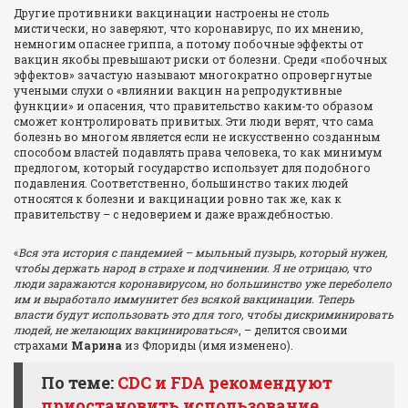
Другие противники вакцинации настроены не столь
мистически, но заверяют, что коронавирус, по их мнению,
немногим опаснее гриппа, а потому побочные эффекты от
вакцин якобы превышают риски от болезни. Среди «побочных
эффектов» зачастую называют многократно опровергнутые
учеными слухи о «влиянии вакцин на репродуктивные
функции» и опасения, что правительство каким-то образом
сможет контролировать привитых. Эти люди верят, что сама
болезнь во многом является если не искусственно созданным
способом властей подавлять права человека, то как минимум
предлогом, который государство использует для подобного
подавления. Соответственно, большинство таких людей
относятся к болезни и вакцинации ровно так же, как к
правительству – с недоверием и даже враждебностью.
«
Вся эта история с пандемией – мыльный пузырь, который нужен,
чтобы держать народ в страхе и подчинении. Я не отрицаю, что
люди заражаются коронавирусом, но большинство уже переболело
им и выработало иммунитет без всякой вакцинации. Теперь
власти будут использовать это для того, чтобы дискриминировать
людей, не желающих вакцинироваться
», – делится своими
страхами
Марина
из Флориды (имя изменено).
По теме:
CDC и FDA рекомендуют
приостановить использование