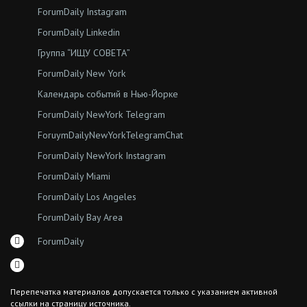
ForumDaily Instagram
ForumDaily Linkedin
Группа “ИЩУ СОВЕТА”
ForumDaily New York
Календарь событий в Нью-Йорке
ForumDaily NewYork Telegram
ForuymDailyNewYorkTelegramChat
ForumDaily NewYork Instagram
ForumDaily Miami
ForumDaily Los Angeles
ForumDaily Bay Area
ForumDaily
Перепечатка материалов допускается только с указанием активной
ссылки на страницу источника.