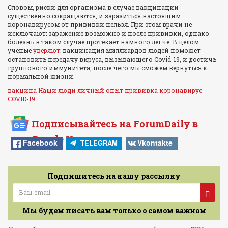
Словом, риски для организма в случае вакцинации
существенно сокращаются, и заразиться настоящим
коронавирусом от прививки нельзя. При этом врачи не
исключают: заражение возможно и после прививки, однако
болезнь в таком случае протекает намного легче. В целом
ученые
уверяют
: вакцинация миллиардов людей поможет
остановить передачу вируса, вызывающего Covid-19, и достичь
группового иммунитета, после чего мы сможем вернуться к
нормальной жизни.
вакцина
Наши люди
личный опыт
прививка
коронавирус
COVID-19
Подписывайтесь на ForumDaily в
Google News
Facebook
Vkontakte
TELEGRAM
Подпишитесь на нашу рассылку
Мы будем писать вам только о самом важном