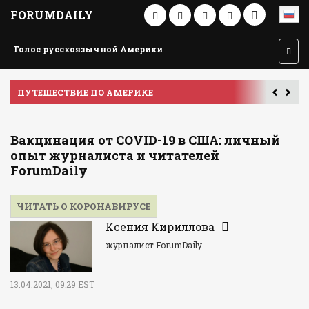
FORUMDAILY
Голос русскоязычной Америки
ПУТЕШЕСТВИЕ ПО АМЕРИКЕ
У
Вакцинация от COVID-19 в США: личный
опыт журналиста и читателей
ForumDaily
ЧИТАТЬ О КОРОНАВИРУСЕ
Ксения Кириллова
журналист ForumDaily
13.04.2021, 09:29 EST