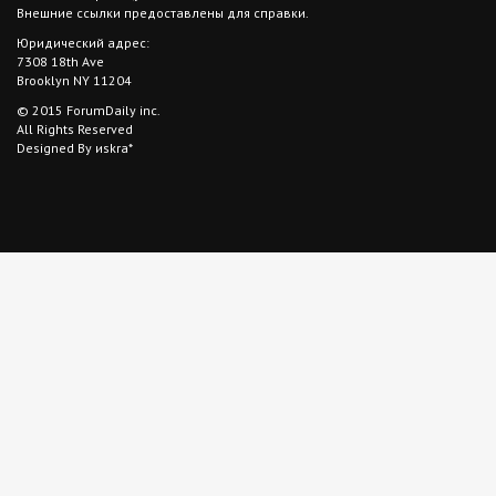
Внешние ссылки предоставлены для справки.
Юридический адрес:
7308 18th Ave
Brooklyn NY 11204
© 2015 ForumDaily inc.
All Rights Reserved
Designed By иskra*