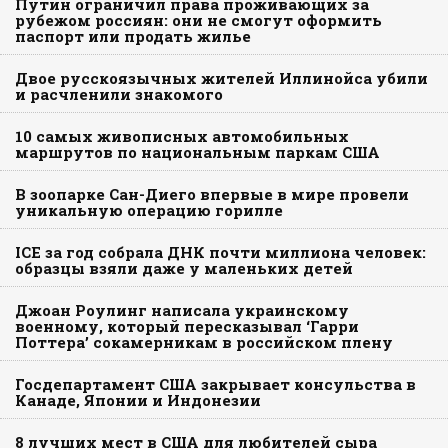
Путин ограничил права проживающих за
рубежом россиян: они не смогут оформить
паспорт или продать жилье
Двое русскоязычных жителей Иллинойса убили
и расчленили знакомого
10 самых живописных автомобильных
маршрутов по национальным паркам США
В зоопарке Сан-Диего впервые в мире провели
уникальную операцию горилле
ICE за год собрала ДНК почти миллиона человек:
образцы взяли даже у маленьких детей
Джоан Роулинг написала украинскому
военному, который пересказывал ‘Гарри
Поттера’ сокамерникам в российском плену
Госдепартамент США закрывает консульства в
Канаде, Японии и Индонезии
8 лучших мест в США для любителей сыра