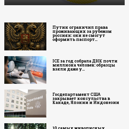
Путин ограничил права
проживающих за рубежом
россиян: они не смогут
оформить паспорт…
ICE за год собрала ДНК почти
миллиона человек: образцы
взяли даже у…
Госдепартамент США
закрывает консульства в
Канаде, Японии и Индонезии
10 самых живописных