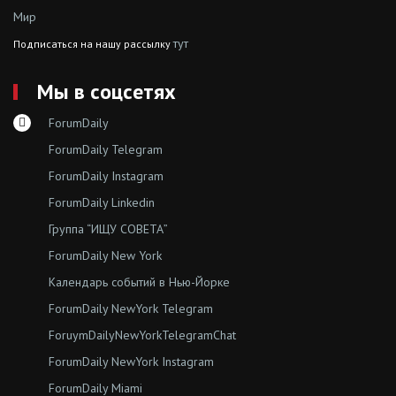
Мир
тут
Подписаться на нашу рассылку
Мы в соцсетях
ForumDaily
ForumDaily Telegram
ForumDaily Instagram
ForumDaily Linkedin
Группа “ИЩУ СОВЕТА”
ForumDaily New York
Календарь событий в Нью-Йорке
ForumDaily NewYork Telegram
ForuymDailyNewYorkTelegramChat
ForumDaily NewYork Instagram
ForumDaily Miami