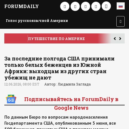
FORUMDAILY
Голос русскоязычной Америки
ПУТЕШЕСТВИЕ ПО АМЕРИКЕ
У
За последние полгода США принимали
только белых беженцев из Южной
Африки: выходцам из других стран
убежищ не дают
12.06.2026, 08:00 EST
Автор: Людмила Заглада
Подписывайтесь на ForumDaily в
Google News
По данным Бюро по вопросам народонаселения
Госдепартамента США, опубликованным 5 июня, все