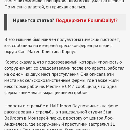
своем автомобиле, припаркованном возле участка шерифа.
По мнению властей, он приехал сдаться.
Нравится статья?
Поддержите
ForumDaily
!
?
В его машине был найден полуавтоматический пистолет,
как сообщила на вечерней пресс-конференции шериф
округа Сан-Матео Кристина Корпус.
Корпус сказала, что подозреваемый, который «полностью
сотрудничал» со следователями после его ареста, работал
на одном из двух мест преступления. Она описала эти
места как сельскохозяйственные фермы, где также жили
некоторые рабочие. Местные СМИ сообщили, что одна
ферма занималась выращиванием грибов.
Новости о стрельбе в Half Moon Bay появились на фоне
расследования стрельбы в танцевальной студии Star
Ballroom в Монтерей-парке, к востоку от центра Лос-
Анджелеса, где вооруженный преступник застрелил 11