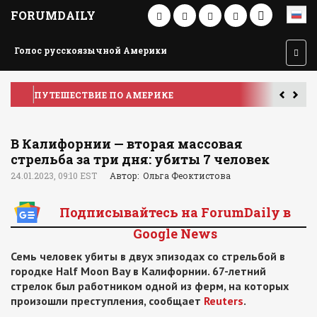
FORUMDAILY
Голос русскоязычной Америки
ПУТЕШЕСТВИЕ ПО АМЕРИКЕ
У
В Калифорнии — вторая массовая
стрельба за три дня: убиты 7 человек
24.01.2023, 09:10 EST
Автор: Ольга Феоктистова
Подписывайтесь на ForumDaily в
Google News
Семь человек убиты в двух эпизодах со стрельбой в
городке Half Moon Bay в Калифорнии. 67-летний
стрелок был работником одной из ферм, на которых
произошли преступления, сообщает
Reuters
.