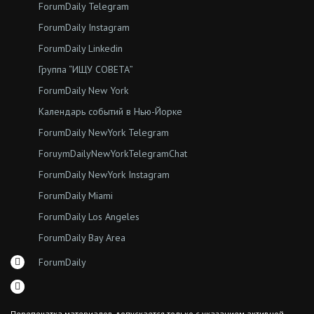
ForumDaily Telegram
ForumDaily Instagram
ForumDaily Linkedin
Группа “ИЩУ СОВЕТА”
ForumDaily New York
Календарь событий в Нью-Йорке
ForumDaily NewYork Telegram
ForuymDailyNewYorkTelegramChat
ForumDaily NewYork Instagram
ForumDaily Miami
ForumDaily Los Angeles
ForumDaily Bay Area
ForumDaily
Перепечатка материалов допускается только с указанием активной