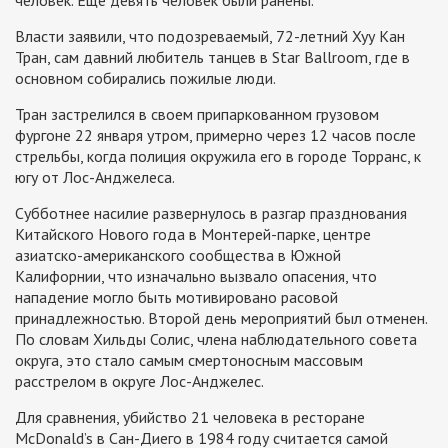
человек. Еще девять человек были ранены.
Власти заявили, что подозреваемый, 72-летний Хуу Кан
Тран, сам давний любитель танцев в Star Ballroom, где в
основном собирались пожилые люди.
Тран застрелился в своем припаркованном грузовом
фургоне 22 января утром, примерно через 12 часов после
стрельбы, когда полиция окружила его в городе Торранс, к
югу от Лос-Анджелеса.
Субботнее насилие развернулось в разгар празднования
Китайского Нового года в Монтерей-парке, центре
азиатско-американского сообщества в Южной
Калифорнии, что изначально вызвало опасения, что
нападение могло быть мотивировано расовой
принадлежностью. Второй день мероприятий был отменен.
По словам Хильды Солис, члена наблюдательного совета
округа, это стало самым смертоносным массовым
расстрелом в округе Лос-Анджелес.
Для сравнения, убийство 21 человека в ресторане
McDonald’s в Сан-Диего в 1984 году считается самой