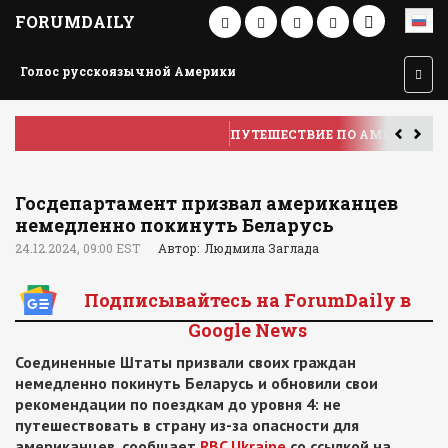
FORUMDAILY
Голос русскоязычной Америки
ПУТЕШЕСТВИЕ ПО АМЕРИКЕ
У
Госдепартамент призвал американцев
немедленно покинуть Беларусь
24.12.2024, 09:00 EST
Автор: Людмила Заглада
Подписывайтесь на ForumDaily в
Google News
Соединенные Штаты призвали своих граждан
немедленно покинуть Беларусь и обновили свои
рекомендации по поездкам до уровня 4: не
путешествовать в страну из-за опасности для
американцев, сообщает
RBC Ukraine
со ссылкой на