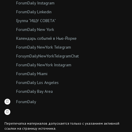
ForumDaily Instagram
ForumDaily Linkedin
Группа “ИЩУ СОВЕТА”
ForumDaily New York
Календарь событий в Нью-Йорке
ForumDaily NewYork Telegram
ForuymDailyNewYorkTelegramChat
ForumDaily NewYork Instagram
ForumDaily Miami
ForumDaily Los Angeles
ForumDaily Bay Area
ForumDaily
Перепечатка материалов допускается только с указанием активной
ссылки на страницу источника.