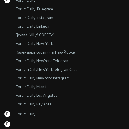
ForumDaily
ForumDaily Telegram
ForumDaily Instagram
ForumDaily Linkedin
Группа “ИЩУ СОВЕТА”
ForumDaily New York
Календарь событий в Нью-Йорке
ForumDaily NewYork Telegram
ForuymDailyNewYorkTelegramChat
ForumDaily NewYork Instagram
ForumDaily Miami
ForumDaily Los Angeles
ForumDaily Bay Area
ForumDaily