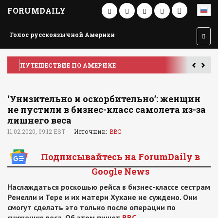
FORUMDAILY
Голос русскоязычной Америки
ПУТЕШЕСТВИЕ ПО АМЕРИКЕ
У
‘Унизительно и оскорбительно’: женщин
не пустили в бизнес-класс самолета из-за
лишнего веса
11.02.2020, 09:12 EST
Источник:
BBC
Подписывайтесь на ForumDaily в
Google News
Наслаждаться роскошью рейса в бизнес-классе сестрам
Ренелли и Тере и их матери Хухане не суждено. Они
смогут сделать это только после операции по
снижению веса. Об этом пишет
BBC
.