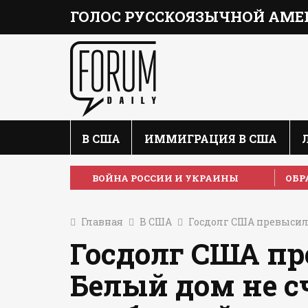
ГОЛОС РУССКОЯЗЫЧНОЙ АМЕ
В США
ИММИГРАЦИЯ В США
ВОЙНА РОССИИ И УКРАИНЫ
ОБР
Главная
В США
Госдолг США превысил 
Госдолг США пр
Белый дом не с