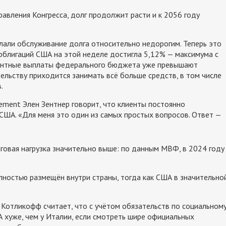
равления Конгресса, долг продолжит расти и к 2056 году
лали обслуживание долга относительно недорогим. Теперь это
 облигаций США на этой неделе достигла 5,12% — максимума с
центные выплаты федерального бюджета уже превышают
ельству приходится занимать всё больше средств, в том числе
.
ement Элен Зентнер говорит, что клиенты постоянно
 США. «Для меня это один из самых простых вопросов. Ответ —
лговая нагрузка значительно выше: по данным МВФ, в 2024 году
олностью размещён внутри страны, тогда как США в значительно
 Котликофф считает, что с учётом обязательств по социальном
хуже, чем у Италии, если смотреть шире официальных