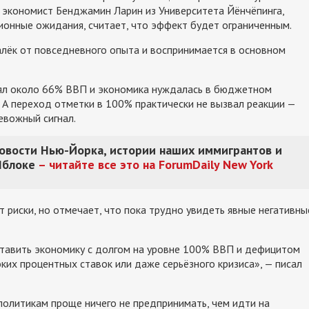
 экономист Бенджамин Ларин из Университета Йёнчёпинга,
ионные ожидания, считает, что эффект будет ограниченным.
алёк от повседневного опыта и воспринимается в основном
влял около 66% ВВП и экономика нуждалась в бюджетном
 А переход отметки в 100% практически не вызвал реакции —
евожный сигнал.
новости Нью-Йорка, истории наших иммигрантов и
Яблоке
– читайте все это на ForumDaily New York
 риски, но отмечает, что пока трудно увидеть явные негативны
ставить экономику с долгом на уровне 100% ВВП и дефицитом
оких процентных ставок или даже серьёзного кризиса», — писал
 политикам проще ничего не предпринимать, чем идти на