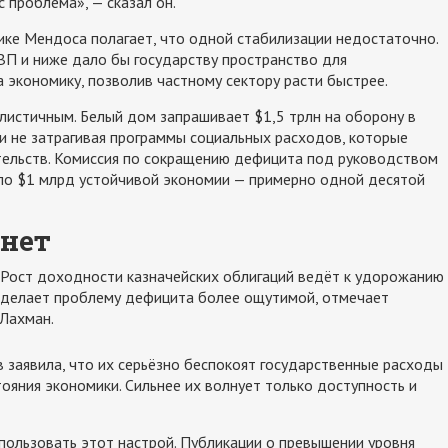
с проблема», — сказал он.
ике Мендоса полагает, что одной стабилизации недостаточно.
ВП и ниже дало бы государству пространство для
а экономику, позволив частному сектору расти быстрее.
листичным. Белый дом запрашивает $1,5 трлн на оборону в
ти не затрагивая программы социальных расходов, которые
ельств. Комиссия по сокращению дефицита под руководством
ло $1 млрд устойчивой экономии — примерно одной десятой
 нет
т. Рост доходности казначейских облигаций ведёт к удорожанию
и делает проблему дефицита более ощутимой, отмечает
 Лахман.
 заявила, что их серьёзно беспокоят государственные расходы
ояния экономики. Сильнее их волнует только доступность и
ользовать этот настрой. Публикации о превышении уровня