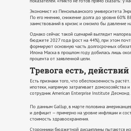
показателей. «Никто не готов прямо сказать: у на
Экономист из Пенсильванского университета Энр
По его мнению, снижение долга до уровня 60% В
заимствований в кризис и снизило бы давление н
Однако сейчас такой сценарий выглядит малореа
бюджете 2027 года (рост на 44%), при этом поч
формируют основную часть долгосрочных обязат
Илона Маска в прошлом году добилась лишь око
процента от заявленной цели.
Тревога есть, действий
Есть признаки того, что обеспокоенность растё
ипотеки, напрямую затрагивает домохозяйства 
сотрудник American Enterprise Institute Десмонд
По данным Gallup, в марте половина американцев
и дефицит — примерно на уровне инфляции и сост
стоимость здравоохранения.
Сторонники бюджетной дисциплины пытаются исп