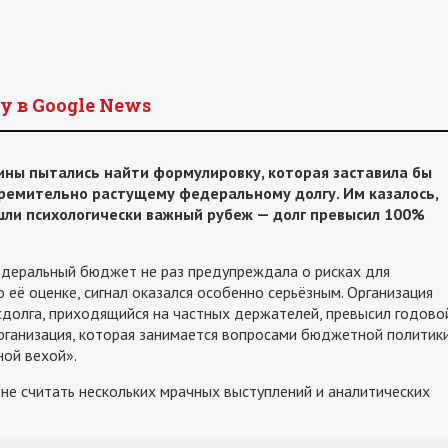
y в Google News
ны пытались найти формулировку, которая заставила бы
тремительно растущему федеральному долгу. Им казалось,
шли психологически важный рубеж — долг превысил 100%
едеральный бюджет не раз предупреждала о рисках для
 её оценке, сигнал оказался особенно серьёзным. Организация
сдолга, приходящийся на частных держателей, превысил годово
рганизация, которая занимается вопросами бюджетной политик
ной вехой».
 не считать нескольких мрачных выступлений и аналитических