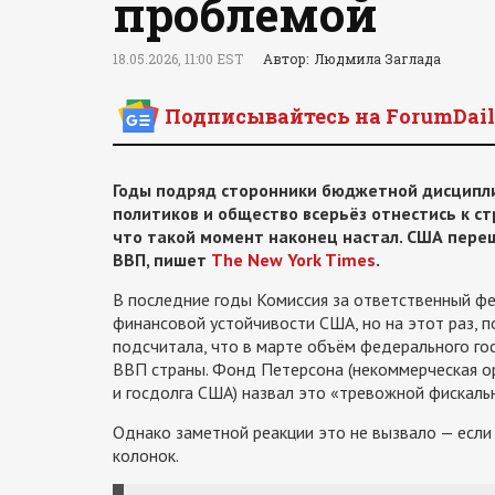
проблемой
18.05.2026, 11:00 EST
Автор: Людмила Заглада
Подписывайтесь на ForumDail
Годы подряд сторонники бюджетной дисципли
политиков и общество всерьёз отнестись к с
что такой момент наконец настал. США пере
ВВП, пишет
The New York Times
.
В последние годы Комиссия за ответственный ф
финансовой устойчивости США, но на этот раз, по
подсчитала, что в марте объём федерального го
ВВП страны. Фонд Петерсона (некоммерческая о
и госдолга США) назвал это «тревожной фискаль
Однако заметной реакции это не вызвало — если
колонок.