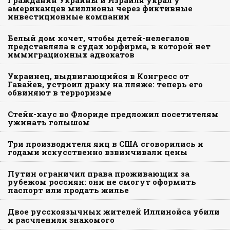
Гражданин Украины и Израиля украл у
американцев миллионы через фиктивные
инвестиционные компании
Белый дом хочет, чтобы детей-нелегалов
представляла в судах юрфирма, в которой нет
иммиграционных адвокатов
Украинец, выдвигающийся в Конгресс от
Гавайев, устроил драку на пляже: теперь его
обвиняют в терроризме
Стейк-хаус во Флориде предложил посетителям
ужинать голышом
Три производителя яиц в США сговорились и
годами искусственно взвинчивали цены
Путин ограничил права проживающих за
рубежом россиян: они не смогут оформить
паспорт или продать жилье
Двое русскоязычных жителей Иллинойса убили
и расчленили знакомого