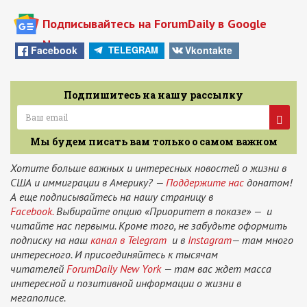
Подписывайтесь на ForumDaily в Google
News
Facebook
Vkontakte
TELEGRAM
Подпишитесь на нашу рассылку
Мы будем писать вам только о самом важном
Хотите больше важных и интересных новостей о жизни в
США и иммиграции в Америку? —
Поддержите нас
донатом!
А еще подписывайтесь на нашу страницу в
Facebook.
Выбирайте опцию «Приоритет в показе» — и
читайте нас первыми. Кроме того, не забудьте оформить
подписку на наш
канал в Telegram
и в
Instagram
— там много
интересного. И присоединяйтесь к тысячам
читателей
ForumDaily New York
— там вас ждет масса
интересной и позитивной информации о жизни в
мегаполисе.