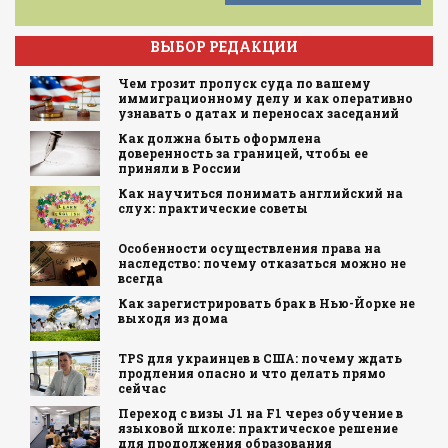
ВЫБОР РЕДАКЦИИ
Чем грозит пропуск суда по вашему
иммиграционному делу и как оперативно
узнавать о датах и переносах заседаний
Как должна быть оформлена
доверенность за границей, чтобы ее
приняли в России
Как научиться понимать английский на
слух: практические советы
Особенности осуществления права на
наследство: почему отказаться можно не
всегда
Как зарегистрировать брак в Нью-Йорке не
выходя из дома
TPS для украинцев в США: почему ждать
продления опасно и что делать прямо
сейчас
Переход с визы J1 на F1 через обучение в
языковой школе: практическое решение
для продолжения образования