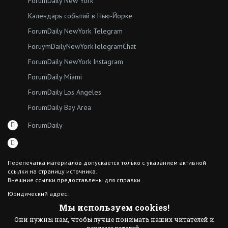
ForumDaily New York
Календарь событий в Нью-Йорке
ForumDaily NewYork Telegram
ForuymDailyNewYorkTelegramChat
ForumDaily NewYork Instagram
ForumDaily Miami
ForumDaily Los Angeles
ForumDaily Bay Area
ForumDaily
Перепечатка материалов допускается только с указанием активной
ссылки на страницу источника.
Внешние ссылки предоставлены для справки.
Юридический адрес:
7308 18th Ave
Мы используем cookies!
Brooklyn NY 11204
Они нужны нам, чтобы лучше понимать наших читателей и
© 2015 ForumDaily inc.