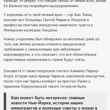
написал: «Я уверен, что говорю сейчас от имени всех, желая
Ее Величеству скорейшего выздоровления».
У королевы есть свой личный врач — сэр Хью Томас,
консультант больницы Святой Марии в Лондоне и
профессор генетики желудочно-кишечного тракта в
Имперском колледже Лондона.
Ковид у королевы был обнаружен за несколько дней до
того, как Англия должна отменить юридическое
требование о самоизоляции для заболевших
коронавирусом, а это означает, что все обязательные
карантинные ограничения в стране будут сняты.
Елизавета II также попросила считать Камиллу Паркер-
Боулз, вторую жену принца Чарльза, королевой-консортом,
после того как Чарльз взойдет на престол. Ранее у
герцогини Корнуолльской такого титула не было.
Вам может быть интересно: главные
новости Нью-Йорка, истории наших
иммигрантов и полезные советы о жизни в