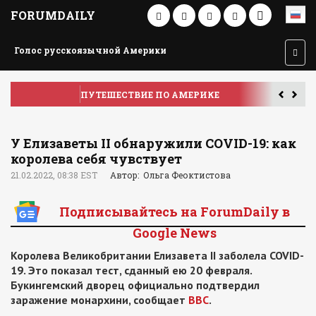
FORUMDAILY
Голос русскоязычной Америки
ПУТЕШЕСТВИЕ ПО АМЕРИКЕ
У
У Елизаветы II обнаружили COVID-19: как
королева себя чувствует
21.02.2022, 08:38 EST
Автор: Ольга Феоктистова
Подписывайтесь на ForumDaily в
Google News
Королева Великобритании Елизавета II заболела COVID-
19. Это показал тест, сданный ею 20 февраля.
Букингемский дворец официально подтвердил
заражение монархини, сообщает
BBC
.