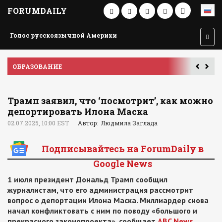
FORUMDAILY
Голос русскоязычной Америки
ОБРАЗОВАНИЕ
П
Трамп заявил, что ‘посмотрит’, как можно
депортировать Илона Маска
02.07.2025, 10:00 EST
Автор: Людмила Заглада
Подписывайтесь на ForumDaily в
Google News
1 июля президент Дональд Трамп сообщил
журналистам, что его администрация рассмотрит
вопрос о депортации Илона Маска. Миллиардер снова
начал конфликтовать с ним по поводу «большого и
прекрасного законопроекта», сообщает
ABC News
.