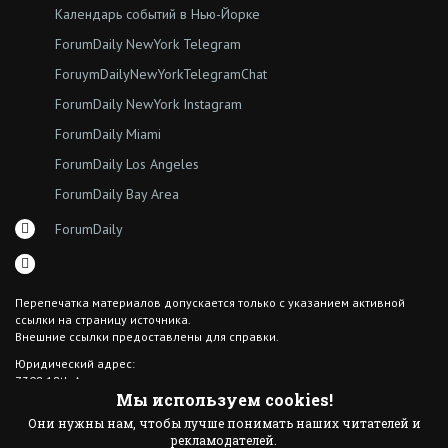
Календарь событий в Нью-Йорке
ForumDaily NewYork Telegram
ForuymDailyNewYorkTelegramChat
ForumDaily NewYork Instagram
ForumDaily Miami
ForumDaily Los Angeles
ForumDaily Bay Area
ForumDaily
Перепечатка материалов допускается только с указанием активной
ссылки на страницу источника.
Внешние ссылки предоставлены для справки.
Юридический адрес:
7308 18th Ave
Мы используем cookies!
Brooklyn NY 11204
Они нужны нам, чтобы лучше понимать наших читателей и
© 2015 ForumDaily inc.
рекламодателей.
All Rights Reserved