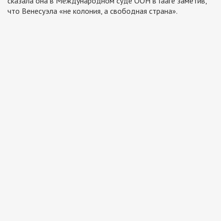
сказала она в Международном суде ООН в Гааге заметив,
что Венесуэла «не колония, а свободная страна».