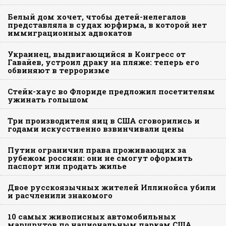
Белый дом хочет, чтобы детей-нелегалов
представляла в судах юрфирма, в которой нет
иммиграционных адвокатов
Украинец, выдвигающийся в Конгресс от
Гавайев, устроил драку на пляже: теперь его
обвиняют в терроризме
Стейк-хаус во Флориде предложил посетителям
ужинать голышом
Три производителя яиц в США сговорились и
годами искусственно взвинчивали цены
Путин ограничил права проживающих за
рубежом россиян: они не смогут оформить
паспорт или продать жилье
Двое русскоязычных жителей Иллинойса убили
и расчленили знакомого
10 самых живописных автомобильных
маршрутов по национальным паркам США