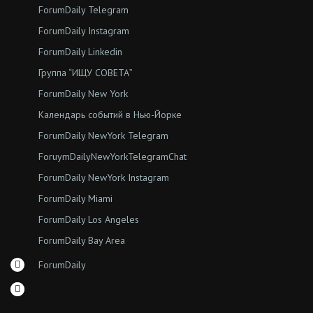
ForumDaily Telegram
ForumDaily Instagram
ForumDaily Linkedin
Группа “ИЩУ СОВЕТА”
ForumDaily New York
Календарь событий в Нью-Йорке
ForumDaily NewYork Telegram
ForuymDailyNewYorkTelegramChat
ForumDaily NewYork Instagram
ForumDaily Miami
ForumDaily Los Angeles
ForumDaily Bay Area
ForumDaily