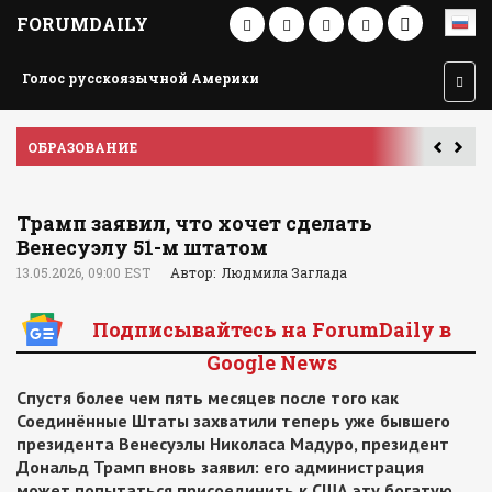
FORUMDAILY
Голос русскоязычной Америки
ОБРАЗОВАНИЕ
П
Трамп заявил, что хочет сделать
Венесуэлу 51-м штатом
13.05.2026, 09:00 EST
Автор: Людмила Заглада
Подписывайтесь на ForumDaily в
Google News
Спустя более чем пять месяцев после того как
Соединённые Штаты захватили теперь уже бывшего
президента Венесуэлы Николаса Мадуро, президент
Дональд Трамп вновь заявил: его администрация
может попытаться присоединить к США эту богатую