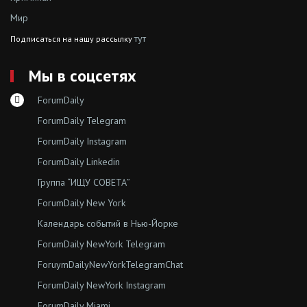
Мир
тут
Подписаться на нашу рассылку
Мы в соцсетях
ForumDaily
ForumDaily Telegram
ForumDaily Instagram
ForumDaily Linkedin
Группа “ИЩУ СОВЕТА”
ForumDaily New York
Календарь событий в Нью-Йорке
ForumDaily NewYork Telegram
ForuymDailyNewYorkTelegramChat
ForumDaily NewYork Instagram
ForumDaily Miami