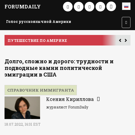
FORUMDAILY
Голос русскоязычной Америки
ПУТЕШЕСТВИЕ ПО АМЕРИКЕ
У
Долго, сложно и дорого: трудности и
подводные камни политической
эмиграции в США
СПРАВОЧНИК ИММИГРАНТА
Ксения Кириллова
журналист ForumDaily
18.07.2022, 16:31 EST