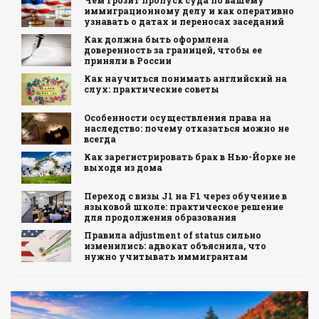
Чем грозит пропуск суда по вашему
иммиграционному делу и как оперативно
узнавать о датах и переносах заседаний
Как должна быть оформлена
доверенность за границей, чтобы ее
приняли в России
Как научиться понимать английский на
слух: практические советы
Особенности осуществления права на
наследство: почему отказаться можно не
всегда
Как зарегистрировать брак в Нью-Йорке не
выходя из дома
Переход с визы J1 на F1 через обучение в
языковой школе: практическое решение
для продолжения образования
Правила adjustment of status сильно
изменились: адвокат объяснила, что
нужно учитывать иммигрантам