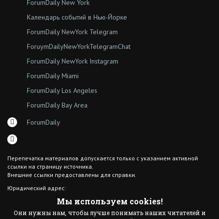
ForumDaily New York
Календарь событий в Нью-Йорке
ForumDaily NewYork Telegram
ForuymDailyNewYorkTelegramChat
ForumDaily NewYork Instagram
ForumDaily Miami
ForumDaily Los Angeles
ForumDaily Bay Area
ForumDaily
Перепечатка материалов допускается только с указанием активной
ссылки на страницу источника.
Внешние ссылки предоставлены для справки.
Юридический адрес:
7308 18th Ave
Мы используем cookies!
Brooklyn NY 11204
Они нужны нам, чтобы лучше понимать наших читателей и
© 2015 ForumDaily inc.