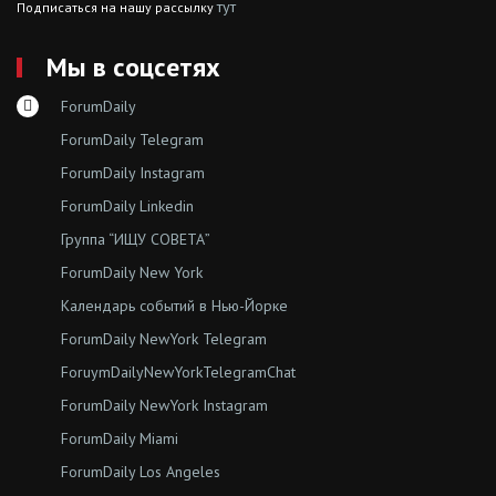
тут
Подписаться на нашу рассылку
Мы в соцсетях
ForumDaily
ForumDaily Telegram
ForumDaily Instagram
ForumDaily Linkedin
Группа “ИЩУ СОВЕТА”
ForumDaily New York
Календарь событий в Нью-Йорке
ForumDaily NewYork Telegram
ForuymDailyNewYorkTelegramChat
ForumDaily NewYork Instagram
ForumDaily Miami
ForumDaily Los Angeles