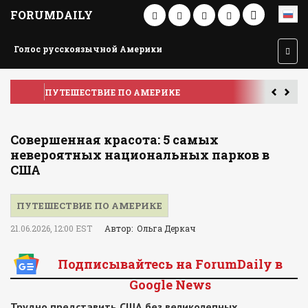
FORUMDAILY
Голос русскоязычной Америки
ПУТЕШЕСТВИЕ ПО АМЕРИКЕ
У
Совершенная красота: 5 самых
невероятных национальных парков в
США
ПУТЕШЕСТВИЕ ПО АМЕРИКЕ
21.06.2026, 12:00 EST
Автор: Ольга Деркач
Подписывайтесь на ForumDaily в
Google News
Трудно представить США без великолепных