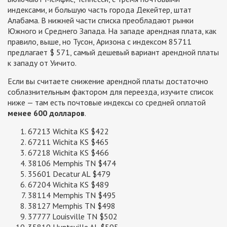
индексами, и большую часть города Декейтер, штат
Алабама. В нижней части списка преобладают рынки
Южного и Среднего Запада. На западе арендная плата, как
правило, выше, но Тусон, Аризона с индексом 85711
предлагает $ 571, самый дешевый вариант арендной платы
к западу от Уичито.
Если вы считаете снижение арендной платы достаточно
соблазнительным фактором для переезда, изучите список
ниже — там есть почтовые индексы со средней оплатой
менее 600 долларов
.
67213 Wichita KS $422
67211 Wichita KS $465
67218 Wichita KS $466
38106 Memphis TN $474
35601 Decatur AL $479
67204 Wichita KS $489
38114 Memphis TN $495
38127 Memphis TN $498
37777 Louisville TN $502