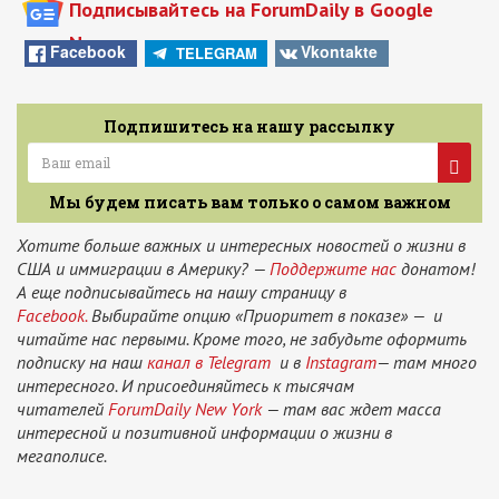
Подписывайтесь на ForumDaily в Google
News
Facebook
Vkontakte
TELEGRAM
Подпишитесь на нашу рассылку
Мы будем писать вам только о самом важном
Хотите больше важных и интересных новостей о жизни в
США и иммиграции в Америку? —
Поддержите нас
донатом!
А еще подписывайтесь на нашу страницу в
Facebook.
Выбирайте опцию «Приоритет в показе» — и
читайте нас первыми. Кроме того, не забудьте оформить
подписку на наш
канал в Telegram
и в
Instagram
— там много
интересного. И присоединяйтесь к тысячам
читателей
ForumDaily New York
— там вас ждет масса
интересной и позитивной информации о жизни в
мегаполисе.