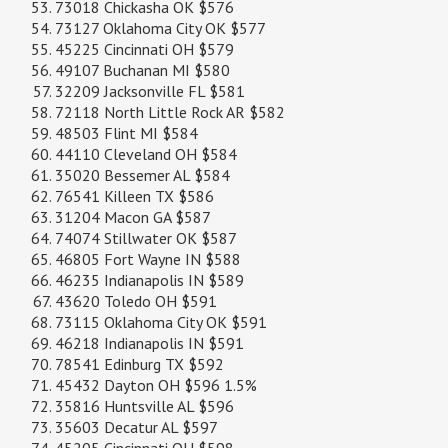
73018 Chickasha OK $576
73127 Oklahoma City OK $577
45225 Cincinnati OH $579
49107 Buchanan MI $580
32209 Jacksonville FL $581
72118 North Little Rock AR $582
48503 Flint MI $584
44110 Cleveland OH $584
35020 Bessemer AL $584
76541 Killeen TX $586
31204 Macon GA $587
74074 Stillwater OK $587
46805 Fort Wayne IN $588
46235 Indianapolis IN $589
43620 Toledo OH $591
73115 Oklahoma City OK $591
46218 Indianapolis IN $591
78541 Edinburg TX $592
45432 Dayton OH $596 1.5%
35816 Huntsville AL $596
35603 Decatur AL $597