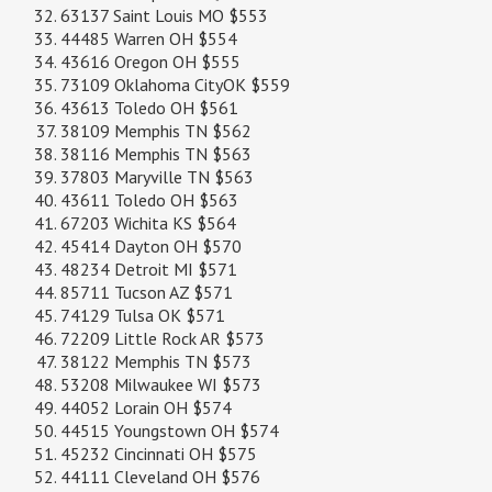
63137 Saint Louis MO $553
44485 Warren OH $554
43616 Oregon OH $555
73109 Oklahoma CityOK $559
43613 Toledo OH $561
38109 Memphis TN $562
38116 Memphis TN $563
37803 Maryville TN $563
43611 Toledo OH $563
67203 Wichita KS $564
45414 Dayton OH $570
48234 Detroit MI $571
85711 Tucson AZ $571
74129 Tulsa OK $571
72209 Little Rock AR $573
38122 Memphis TN $573
53208 Milwaukee WI $573
44052 Lorain OH $574
44515 Youngstown OH $574
45232 Cincinnati OH $575
44111 Cleveland OH $576