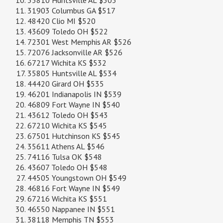
35810 Huntsville AL $505
31903 Columbus GA $517
48420 Clio MI $520
43609 Toledo OH $522
72301 West Memphis AR $526
72076 Jacksonville AR $526
67217 Wichita KS $532
35805 Huntsville AL $534
44420 Girard OH $535
46201 Indianapolis IN $539
46809 Fort Wayne IN $540
43612 Toledo OH $543
67210 Wichita KS $545
67501 Hutchinson KS $545
35611 Athens AL $546
74116 Tulsa OK $548
43607 Toledo OH $548
44505 Youngstown OH $549
46816 Fort Wayne IN $549
67216 Wichita KS $551
46550 Nappanee IN $551
38118 Memphis TN $553