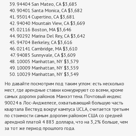
94404 San Mateo, CA $3,685
90401 Santa Monica, CA $3,682
95014 Cupertino, CA $3,681
94040 Mountain View, CA $3,669
02116 Boston, MA $3,646
90292 Marina Del Rey, CA $3,642
94704 Berkeley, CA $3,616
02141 Cambridge, MA $3,610
94085 Sunnyvale, CA $3,609
10005 Manhattan, NY $3,579
10009 Manhattan, NY $3,559
10029 Manhattan, NY $3,549
Но давайте посмотрим под таким углом: есть несколько
мест, где арендные ставки конкурируют со всеми, кроме
самых дорогих районов Манхэттена. Почтовый индекс
90024 в Лос-Анджелесе, охватывающий большую часть
квартала Вествуд вокруг кампуса UCLA, считается третьим
по стоимости самым дорогим районом США со средней
арендной платой 4 883 доллара, что на 3,2% больше, чем
за тот же период прошлого года.