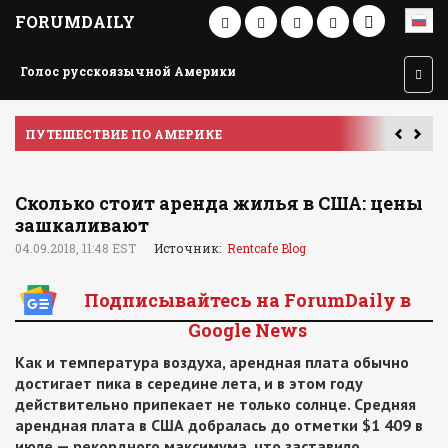
FORUMDAILY
Голос русскоязычной Америки
ПУТЕШЕСТВИЕ ПО АМЕРИКЕ
У
Сколько стоит аренда жилья в США: цены
зашкаливают
04.09.2018, 11:48 EST
Источник:
Rentcafe Blog
Подписывайтесь на ForumDaily в
Google News
Как и температура воздуха, арендная плата обычно
достигает пика в середине лета, и в этом году
действительно припекает не только солнце. Средняя
арендная плата в США добралась до отметки $1 409 в
июле — рекордного максимума, что заставило