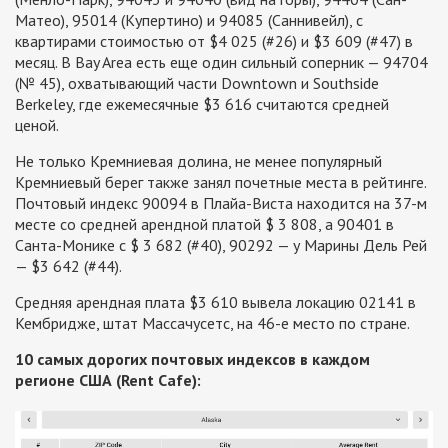
Матео), 95014 (Купертино) и 94085 (Саннивейл), с
квартирами стоимостью от $4 025 (#26) и $3 609 (#47) в
месяц. В Bay Area есть еще один сильный соперник — 94704
(№ 45), охватывающий части Downtown и Southside
Berkeley, где ежемесячные $3 616 считаются средней
ценой.
Не только Кремниевая долина, не менее популярный
Кремниевый берег также занял почетные места в рейтинге.
Почтовый индекс 90094 в Плайа-Виста находится на 37-м
месте со средней арендной платой $ 3 808, а 90401 в
Санта-Монике с $ 3 682 (#40), 90292 — у Марины Дель Рей
— $3 642 (#44).
Средняя арендная плата $3 610 вывела локацию 02141 в
Кембридже, штат Массачусетс, на 46-е место по стране.
10 самых дорогих почтовых индексов в каждом
регионе США (Rent Cafe):