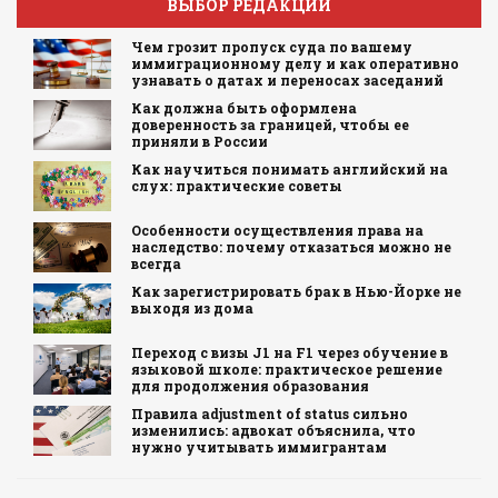
ВЫБОР РЕДАКЦИИ
Чем грозит пропуск суда по вашему
иммиграционному делу и как оперативно
узнавать о датах и переносах заседаний
Как должна быть оформлена
доверенность за границей, чтобы ее
приняли в России
Как научиться понимать английский на
слух: практические советы
Особенности осуществления права на
наследство: почему отказаться можно не
всегда
Как зарегистрировать брак в Нью-Йорке не
выходя из дома
Переход с визы J1 на F1 через обучение в
языковой школе: практическое решение
для продолжения образования
Правила adjustment of status сильно
изменились: адвокат объяснила, что
нужно учитывать иммигрантам