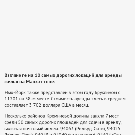
Взгляните на 10 самых дорогих локаций для аренды
жилья на Манхэттене:
Нью-Йорк также представлен в этом году Бруклином с
11201 на 38-м месте. Стоимость аренды здесь в среднем
составляет 3 702 доллара США в месяц.
Несколько районов Кремниевой долины заняли 7 мест
среди 50 самых дорогих площадей для сдачи в аренду,
включая почтовый индекс 94063 (Редвуд-Сити), 94025
(Менло-Парк), 94043 и 94040 (вид на горы), 94404 (Сан-