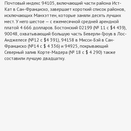
Почтовый индекс 94105, включающий части района Ист-
Кат в Сан-Франциско, завершает короткий список районов,
исключающих Манхэттен, которые заняли десять лучших
мест. У него шестое — с ежемесячной средней арендной
платой 4 666 долларов. Бостонский 02199 (№ 11 с $4 439),
90048, охватывающий большую часть Беверли-Гроув в Лос-
Анджелесе (№12 с $4 391), 94158 в Мисси-Бэй в Сан-
Франциско (№14 с $ 4 336) и 94925, покрывающий
Северный залив Корте-Мадера (№ 18 с $ 4 290) также
составили лучшую двадцатку.