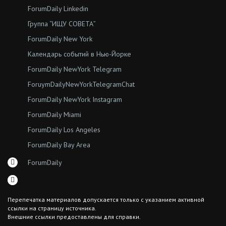
ForumDaily Linkedin
Группа “ИЩУ СОВЕТА”
ForumDaily New York
Календарь событий в Нью-Йорке
ForumDaily NewYork Telegram
ForuymDailyNewYorkTelegramChat
ForumDaily NewYork Instagram
ForumDaily Miami
ForumDaily Los Angeles
ForumDaily Bay Area
ForumDaily
Перепечатка материалов допускается только с указанием активной
ссылки на страницу источника.
Внешние ссылки предоставлены для справки.