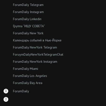
ForumDaily Telegram
ForumDaily Instagram
ForumDaily Linkedin
Группа “ИЩУ СОВЕТА”
ForumDaily New York
Календарь событий в Нью-Йорке
ForumDaily NewYork Telegram
ForuymDailyNewYorkTelegramChat
ForumDaily NewYork Instagram
ForumDaily Miami
ForumDaily Los Angeles
ForumDaily Bay Area
ForumDaily