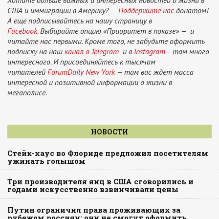
США и иммиграции в Америку? —
Поддержите нас
донатом!
А еще подписывайтесь на нашу страницу в
Facebook.
Выбирайте опцию «Приоритет в показе» — и
читайте нас первыми. Кроме того, не забудьте оформить
подписку на наш
канал в Telegram
и в
Instagram
— там много
интересного. И присоединяйтесь к тысячам
читателей
ForumDaily New York
— там вас ждет масса
интересной и позитивной информации о жизни в
мегаполисе.
НОВОСТИ
Стейк-хаус во Флориде предложил посетителям
ужинать голышом
Три производителя яиц в США сговорились и
годами искусственно взвинчивали цены
Путин ограничил права проживающих за
рубежом россиян: они не смогут оформить