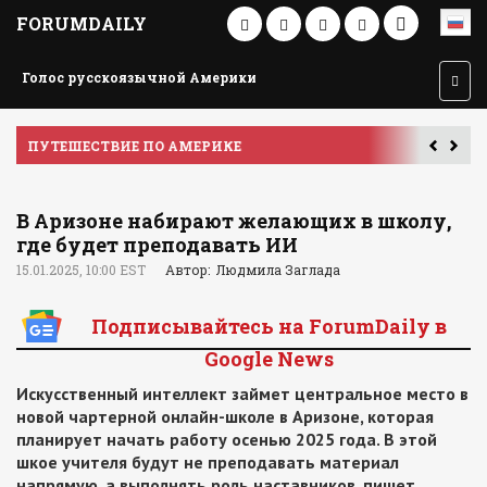
FORUMDAILY
Голос русскоязычной Америки
ПУТЕШЕСТВИЕ ПО АМЕРИКЕ
У
В Аризоне набирают желающих в школу,
где будет преподавать ИИ
15.01.2025, 10:00 EST
Автор: Людмила Заглада
Подписывайтесь на ForumDaily в
Google News
Искусственный интеллект займет центральное место в
новой чартерной онлайн-школе в Аризоне, которая
планирует начать работу осенью 2025 года. В этой
шкое учителя будут не преподавать материал
напрямую, а выполнять роль наставников, пишет