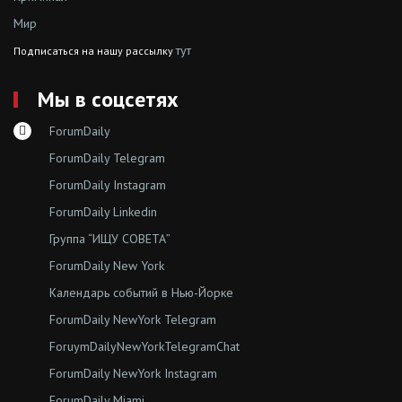
Мир
тут
Подписаться на нашу рассылку
Мы в соцсетях
ForumDaily
ForumDaily Telegram
ForumDaily Instagram
ForumDaily Linkedin
Группа “ИЩУ СОВЕТА”
ForumDaily New York
Календарь событий в Нью-Йорке
ForumDaily NewYork Telegram
ForuymDailyNewYorkTelegramChat
ForumDaily NewYork Instagram
ForumDaily Miami