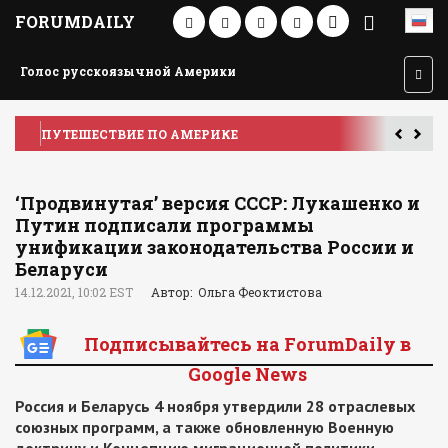
FORUMDAILY
Голос русскоязычной Америки
ПУТЕШЕСТВИЕ ПО АМЕРИКЕ
У
‘Продвинутая’ версия СССР: Лукашенко и
Путин подписали программы
унификации законодательства России и
Беларуси
14.12.2021, 10:02 EST
Автор: Ольга Феоктистова
Подписывайтесь на ForumDaily в
Google News
Россия и Беларусь 4 ноября утвердили 28 отраслевых
союзных программ, а также обновленную Военную