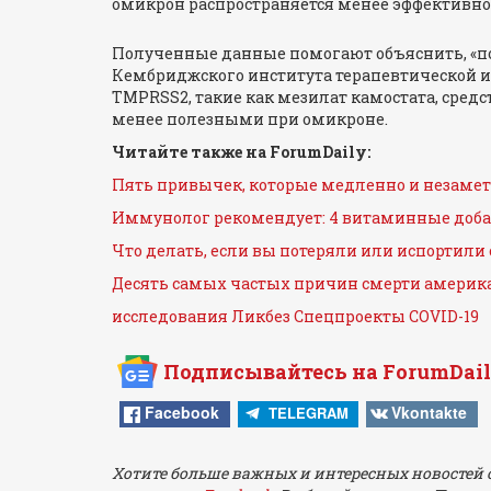
омикрон распространяется менее эффективн
Полученные данные помогают объяснить, «по
Кембриджского института терапевтической 
TMPRSS2, такие как мезилат камостата, средс
менее полезными при омикроне.
Читайте также на ForumDaily:
Пять привычек, которые медленно и незаме
Иммунолог рекомендует: 4 витаминные добав
Что делать, если вы потеряли или испортили 
Десять самых частых причин смерти америка
исследования
Ликбез
Спецпроекты
COVID-19
Подписывайтесь на ForumDail
Facebook
Vkontakte
TELEGRAM
Хотите больше важных и интересных новостей