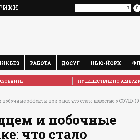
РИКИ
ЛИКБЕЗ
РАБОТА
ДОСУГ
НЬЮ-ЙОРК
Ф
АЗОВАНИЕ
ПУТЕШЕСТВИЕ ПО АМЕРИ
побочные эффекты при раке: что стало известно о COVID-19
рдцем и побочные
ке: что стало