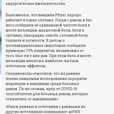
хирургическое вмешательство.
Выяснилось, что вакцина Pfizer хорошо
работает в таких случаях. Люди с раком и без
него сообщали об одинаковой частоте боли в
месте инъекции, мышечной боли, боли в
суставах, лихорадке, ознобе, головной боли,
тошноте и усталости. В целом о
поствакцинальных симптомах сообщили
примерно 73% пациентов, независимо от
того, был ли у них рак. При этом боль в месте
инъекции являлась наиболее частым
побочным эффектом.
Специалисты отметили, что на ранних
этапах пандемии исследования породили
недоверие к вакцинам среди больных
раком. По их словам, вред от COVID-19
«усугубляется для больных раком, которые
отказались от вакцинации».
«Наши данные в сочетании с данными из
других источников показывают: мРНК-