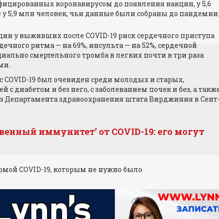
нфицированных коронавирусом до появления вакцин, у 5,6
 у 5,9 млн человек, чьи данные были собраны до пандемии
кции у выживших после COVID-19 риск сердечного приступа
ечного ритма — на 69%, инсульта — на 52%, сердечной
циально смертельного тромба в легких почти в три раза
ми.
COVID-19 был очевиден среди молодых и старых,
с диабетом и без него, с заболеванием почек и без, а такж
из Департамента здравоохранения штата Вирджиния в Сент
венный иммунитет’ от COVID-19: его могут
рмой COVID-19, которым не нужно было