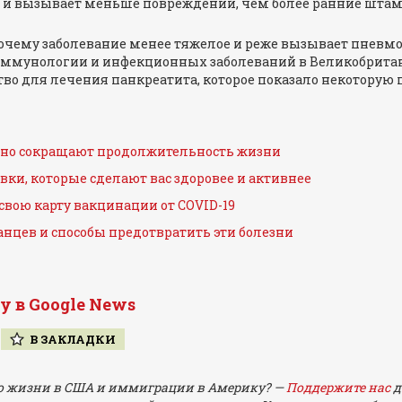
о и вызывает меньше повреждений, чем более ранние шта
чему заболевание менее тяжелое и реже вызывает пневмон
иммунологии и инфекционных заболеваний в Великобритан
тво для лечения панкреатита, которое показало некоторую п
тно сокращают продолжительность жизни
ки, которые сделают вас здоровее и активнее
свою карту вакцинации от COVID-19
нцев и способы предотвратить эти болезни
y в Google News
В ЗАКЛАДКИ
 о жизни в США и иммиграции в Америку? —
Поддержите нас
д