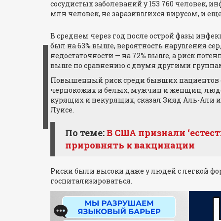
сосудистых заболеваний у 153 760 человек, и
млн человек, не заразившихся вирусом, и еще
В среднем через год после острой фазы инфе
был на 63% выше, вероятность нарушения серд
недостаточности — на 72% выше, а риск потен
выше по сравнению с двумя другими группа
Повышенный риск среди бывших пациентов с 
чернокожих и белых, мужчин и женщин, людей 
курящих и некурящих, сказал Зияд Аль-Али 
Луисе.
По теме:
В США признали ‘естест
прировнять к вакцинации
Риски были высоки даже у людей с легкой фо
госпитализироваться.