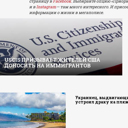
страницу в
Facebook.
Выбирайте опцию «Приорите
и в
Instagram
— там много интересного. И прис
информации о жизни в мегаполисе.
USCIS ПРИЗЫВАЕТ ЖИТЕЛЕЙ США
ДОНОСИТЬ НА ИММИГРАНТОВ
Украинец, выдвигающий
устроил драку на пляже