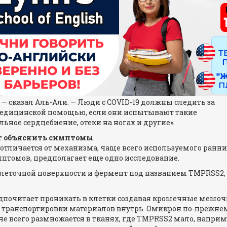
— сказал Аль-Али. — Люди с COVID-19 должны следить за
а медицинской помощью, если они испытывают такие
ьное сердцебиение, отеки на ногах и другие».
ет объяснить симптомы
отличается от механизма, чаще всего используемого ранни
птомов, предполагает еще одно исследование.
клеточной поверхности и фермент под названием TMPRSS2,
едпочитает проникать в клетки создавая крошечные мешо
 транспортировки материалов внутрь. Омикрон по-прежнему
 всего размножается в тканях, где TMPRSS2 мало, например