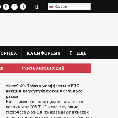
Russian
ЛОРИДА
КАЛИФОРНИЯ
ЕЩЁ
КЕ
УЧИТЬ АНГЛИЙСКИЙ
class="p2">
Побочные эффекты мРНК-
вакцин не усугубляются у больных
раком
Новое исследование предполагает, что
вакцины от COVID-19, использующие
технологию мРНК, не вызывают никаких
дополнительных краткосрочных побочных