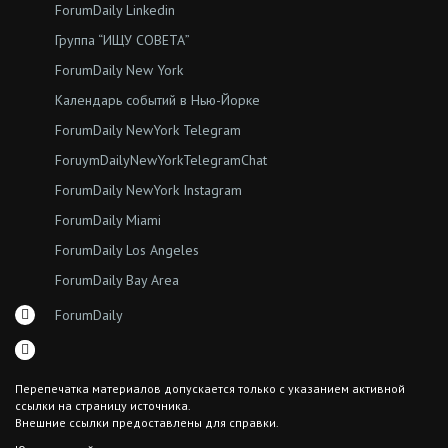
ForumDaily Linkedin
Группа “ИЩУ СОВЕТА”
ForumDaily New York
Календарь событий в Нью-Йорке
ForumDaily NewYork Telegram
ForuymDailyNewYorkTelegramChat
ForumDaily NewYork Instagram
ForumDaily Miami
ForumDaily Los Angeles
ForumDaily Bay Area
ForumDaily
Перепечатка материалов допускается только с указанием активной
ссылки на страницу источника.
Внешние ссылки предоставлены для справки.