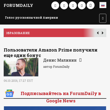
FORUMDAILY
Голос русскоязычной Америки
ПУТЕШЕСТВИЕ ПО АМЕРИКЕ
У
Пользователи Amazon Prime получили
еще один бонус
Денис Малинин
автор ForumDaily
06.10.2016, 17:27 EST
Подписывайтесь на ForumDaily в
Google News