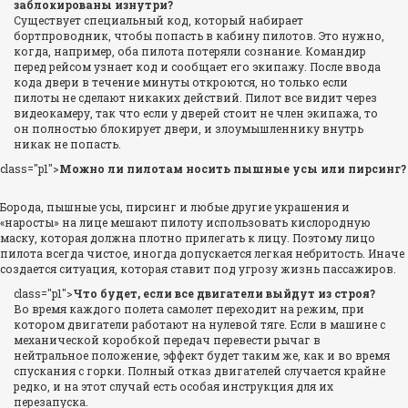
заблокированы изнутри?
Существует специальный код, который набирает
бортпроводник, чтобы попасть в кабину пилотов. Это нужно,
когда, например, оба пилота потеряли сознание. Командир
перед рейсом узнает код и сообщает его экипажу. После ввода
кода двери в течение минуты откроются, но только если
пилоты не сделают никаких действий. Пилот все видит через
видеокамеру, так что если у дверей стоит не член экипажа, то
он полностью блокирует двери, и злоумышленнику внутрь
никак не попасть.
class="p1">
Можно ли пилотам носить пышные усы или пирсинг?
Борода, пышные усы, пирсинг и любые другие украшения и
«наросты» на лице мешают пилоту использовать кислородную
маску, которая должна плотно прилегать к лицу. Поэтому лицо
пилота всегда чистое, иногда допускается легкая небритость. Иначе
создается ситуация, которая ставит под угрозу жизнь пассажиров.
class="p1">
Что будет, если все двигатели выйдут из строя?
Во время каждого полета самолет переходит на режим, при
котором двигатели работают на нулевой тяге. Если в машине с
механической коробкой передач перевести рычаг в
нейтральное положение, эффект будет таким же, как и во время
спускания с горки. Полный отказ двигателей случается крайне
редко, и на этот случай есть особая инструкция для их
перезапуска.