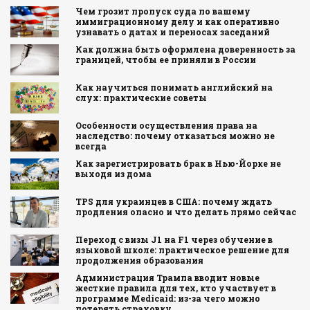
Чем грозит пропуск суда по вашему
иммиграционному делу и как оперативно
узнавать о датах и переносах заседаний
Как должна быть оформлена доверенность за
границей, чтобы ее приняли в России
Как научиться понимать английский на
слух: практические советы
Особенности осуществления права на
наследство: почему отказаться можно не
всегда
Как зарегистрировать брак в Нью-Йорке не
выходя из дома
TPS для украинцев в США: почему ждать
продления опасно и что делать прямо сейчас
Переход с визы J1 на F1 через обучение в
языковой школе: практическое решение для
продолжения образования
Администрация Трампа вводит новые
жесткие правила для тех, кто участвует в
программе Medicaid: из-за чего можно
потерять страховку