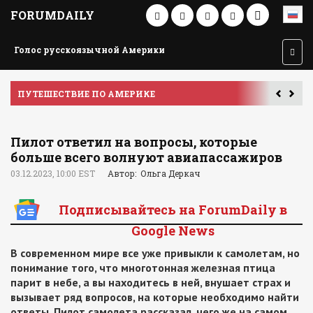
FORUMDAILY
Голос русскоязычной Америки
ПУТЕШЕСТВИЕ ПО АМЕРИКЕ
У
Пилот ответил на вопросы, которые
больше всего волнуют авиапассажиров
03.12.2023, 10:00 EST
Автор: Ольга Деркач
Подписывайтесь на ForumDaily в
Google News
В современном мире все уже привыкли к самолетам, но
понимание того, что многотонная железная птица
парит в небе, а вы находитесь в ней, внушает страх и
вызывает ряд вопросов, на которые необходимо найти
ответы. Пилот самолета рассказал, чего же на самом