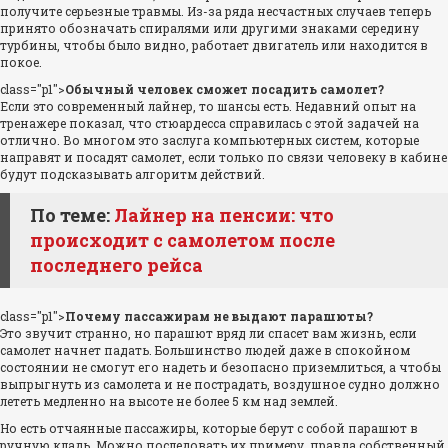
получите серьезные травмы. Из-за ряда несчастных случаев теперь
принято обозначать спиралями или другими знаками середину
турбины, чтобы было видно, работает двигатель или находится в
покое.
class="p1">
Обычный человек сможет посадить самолет?
Если это современный лайнер, то шансы есть. Недавний опыт на
тренажере показал, что стюардесса справилась с этой задачей на
отлично. Во многом это заслуга компьютерных систем, которые
направят и посадят самолет, если только по связи человеку в кабине
будут подсказывать алгоритм действий.
По теме:
Лайнер на пенсии: что
происходит с самолетом после
последнего рейса
class="p1">
Почему пассажирам не выдают парашюты?
Это звучит странно, но парашют вряд ли спасет вам жизнь, если
самолет начнет падать. Большинство людей даже в спокойном
состоянии не смогут его надеть и безопасно приземлиться, а чтобы
выпрыгнуть из самолета и не пострадать, воздушное судно должно
лететь медленно на высоте не более 5 км над землей.
Но есть отчаянные пассажиры, которые берут с собой парашют в
ручную кладь. Можно последовать их примеру, правда собственный