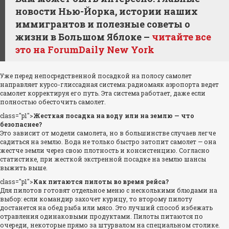
новости Нью-Йорка, истории наших
иммигрантов и полезные советы о
жизни в Большом Яблоке –
читайте все
это на ForumDaily New York
Уже перед непосредственной посадкой на полосу самолет
направляет курсо-глиссадная система: радиомаяк аэропорта ведет
самолет корректируя его путь. Эта система работает, даже если
полностью обесточить самолет.
class="p1">
Жесткая посадка на воду или на землю — что
безопаснее?
Это зависит от модели самолета, но в большинстве случаев легче
садиться на землю. Вода не только быстро затопит самолет — она
жестче земли через свою плотность и консистенцию. Согласно
статистике, при жесткой экстренной посадке на землю шансы
выжить выше.
class="p1">
Как питаются пилоты во время рейса?
Для пилотов готовят отдельное меню с несколькими блюдами на
выбор: если командир захочет курицу, то второму пилоту
достанется на обед рыба или мясо. Это лучший способ избежать
отравления одинаковыми продуктами. Пилоты питаются по
очереди, некоторые прямо за штурвалом на специальном столике.