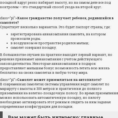
посадкой вдруг резко набирает высоту, но на самом деле все под
контролем — это стандартный способ ухода на второй круг.
class="p1">
Какое гражданство получает ребенок, родившийся в
самолете?
Существует несколько вариантов. Это будет паспорт страны, где:
зарегистрирована авиакомпания самолета, на котором
произошли роды;
в воздушном ее пространстве родился малыш;
самолет совершил посадку.
В большинстве случаев на практике выходит первый вариант, но
решение принимает авиакомпания с учетом действующего
законодательства. Некоторые авиакомпании в подарок
предоставляют малышам бонус: возможность летать всю жизнь
бесплатно на своих самолетах в любую точку мира.
class="p1">
Самолет может приземлиться на автопилоте?
В современных самолетах системы управления ведут самолет по
маршруту с высоты в 300 метров и практически до полного
приземления на взлетно-посадочную полосу. Во время приземления
можно использовать автоматическую посадку, но пилоту
необходимо активировать этот режим и следить за ним задавая
определенные конфигурации для посадки.
Вам может быть интересно: главные