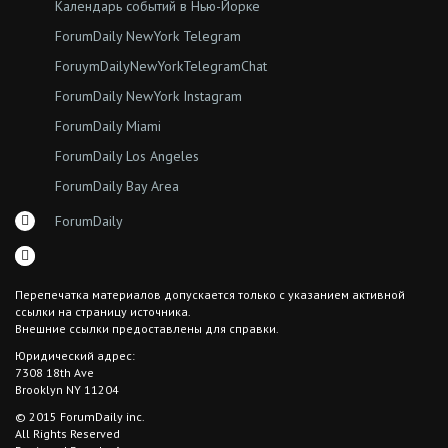
Календарь событий в Нью-Йорке
ForumDaily NewYork Telegram
ForuymDailyNewYorkTelegramChat
ForumDaily NewYork Instagram
ForumDaily Miami
ForumDaily Los Angeles
ForumDaily Bay Area
ForumDaily
Перепечатка материалов допускается только с указанием активной
ссылки на страницу источника.
Внешние ссылки предоставлены для справки.
Юридический адрес:
7308 18th Ave
Brooklyn NY 11204
© 2015 ForumDaily inc.
All Rights Reserved