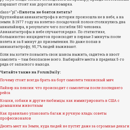
парашют стоит как дорогая иномарка.
class="p1">
Пилоты не боятся летать?
Крупнейшая авиакатастрофа в истории произошла не в небе, а на
земле. В 1977 году на взлетно-посадочной полосе столкнулись два
авиалайнера, в результате чего погибли 583 человека.
Авиакатастрофы в небе случаются редко. По статистике,
большинство инцидентов происходят в первые 3 минуты после
взлета и за 8 минут до приземления. Но даже попав в
авиакатастрофу, 95,7% людей выживают.
Если вы хотите повысить свои шансы выжить, садитесь в хвост
самолета — там безопаснее всего. Выбирайте места в пределах 5-го
ряда от запасного выхода.
Читайте также на ForumDaily:
Почему стоит всегда брать на борт самолета теннисный мяч
Лайнер на пенсии: что происходит с самолетом после последнего
рейса
Кошки, собаки и другие любимцы: как иммигрировать в США с
домашним животным
Как правильно упаковать багаж и ручную кладь: советы
профессионалов
Десять мест на Земле, куда людей не пустят даже за огромные деньги