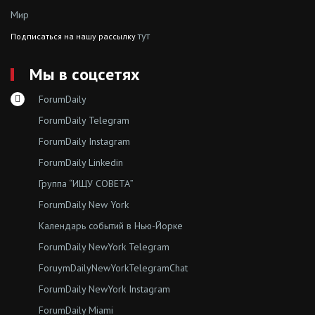
Мир
тут
Подписаться на нашу рассылку
Мы в соцсетях
ForumDaily
ForumDaily Telegram
ForumDaily Instagram
ForumDaily Linkedin
Группа “ИЩУ СОВЕТА”
ForumDaily New York
Календарь событий в Нью-Йорке
ForumDaily NewYork Telegram
ForuymDailyNewYorkTelegramChat
ForumDaily NewYork Instagram
ForumDaily Miami