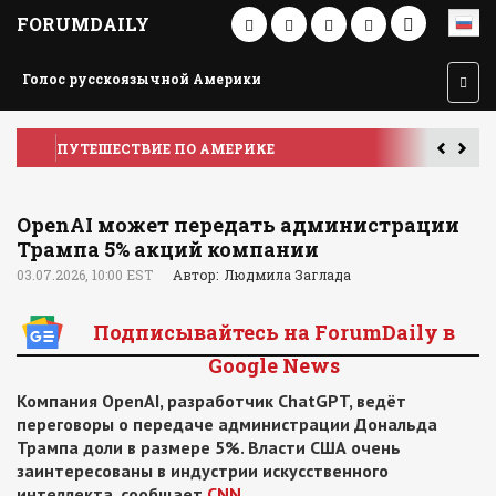
FORUMDAILY
Голос русскоязычной Америки
ПУТЕШЕСТВИЕ ПО АМЕРИКЕ
У
OpenAI может передать администрации
Трампа 5% акций компании
03.07.2026, 10:00 EST
Автор: Людмила Заглада
Подписывайтесь на ForumDaily в
Google News
Компания OpenAI, разработчик ChatGPT, ведёт
переговоры о передаче администрации Дональда
Трампа доли в размере 5%. Власти США очень
заинтересованы в индустрии искусственного
интеллекта, сообщает
CNN
.