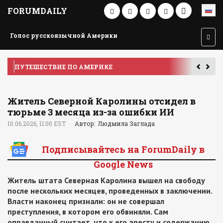
FORUMDAILY
Голос русскоязычной Америки
ПУТЕШЕСТВИЕ ПО АМЕРИКЕ
У
Житель Северной Каролины отсидел в
тюрьме 3 месяца из-за ошибки ИИ
10.06.2026, 11:00 EST
Автор: Людмила Заглада
Подписывайтесь на ForumDaily в
Google News
Житель штата Северная Каролина вышел на свободу
после нескольких месяцев, проведенных в заключении.
Власти наконец признали: он не совершал
преступления, в котором его обвиняли. Сам
оправданный считает, что к его аресту и содержанию