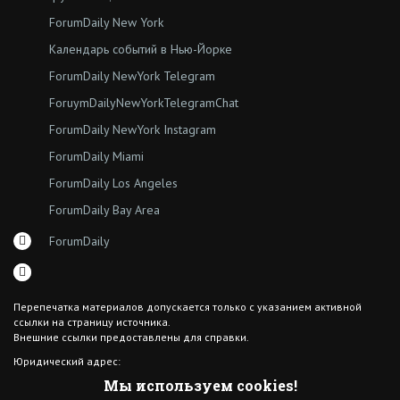
ForumDaily New York
Календарь событий в Нью-Йорке
ForumDaily NewYork Telegram
ForuymDailyNewYorkTelegramChat
ForumDaily NewYork Instagram
ForumDaily Miami
ForumDaily Los Angeles
ForumDaily Bay Area
ForumDaily
Перепечатка материалов допускается только с указанием активной
ссылки на страницу источника.
Внешние ссылки предоставлены для справки.
Юридический адрес:
7308 18th Ave
Мы используем cookies!
Brooklyn NY 11204