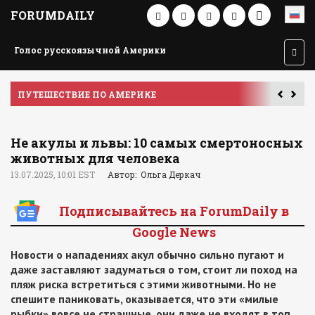
FORUMDAILY
Голос русскоязычной Америки
ПУТЕШЕСТВИЕ ПО АМЕРИКЕ
У
Не акулы и львы: 10 самых смертоносных
животных для человека
13.07.2025, 10:01 EST
Автор: Ольга Деркач
Подписывайтесь на ForumDaily в
Google News
Новости о нападениях акул обычно сильно пугают и
даже заставляют задуматься о том, стоит ли поход на
пляж риска встретиться с этими животными. Но не
спешите паниковать, оказывается, что эти «милые
рыбки» вовсе не страшные, они даже не входят в топ