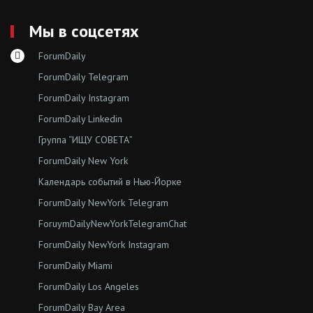
Мы в соцсетях
ForumDaily
ForumDaily Telegram
ForumDaily Instagram
ForumDaily Linkedin
Группа “ИЩУ СОВЕТА”
ForumDaily New York
Календарь событий в Нью-Йорке
ForumDaily NewYork Telegram
ForuymDailyNewYorkTelegramChat
ForumDaily NewYork Instagram
ForumDaily Miami
ForumDaily Los Angeles
ForumDaily Bay Area