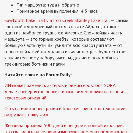
Тип маршрута: туда и обратно
Примерное время выполнения: 4,5 часа
Sawtooth Lake Trail via Iron Creek Stanley Lake Trail
— самый
сложный однодневный поход в штате Айдахо, а также
один из наиболее трудных в Америке. Сложнейшая часть
маршрута — это горные хребты, которые составляют
большую часть пути. Вы увидите всю красоту штата — от
горных пейзажей до долин и извилистых рек. Будьте готовы
к значительному набору высоты, для чего понадобятся
трекинговые ботинки и палки.
Читайте также на ForumDaily:
ИИ может заменить актеров и режиссеров: бот SORA
делает невероятно реалистичные видеоролики на основе
текстовых описаний
Отсутствие концентрации и больная спина: как технологии
разрушают нашу жизнь
Женщина прожила 500 дней в пещере в полной изоляции:
это сказалось на ее организме хуже, чем она предполагала