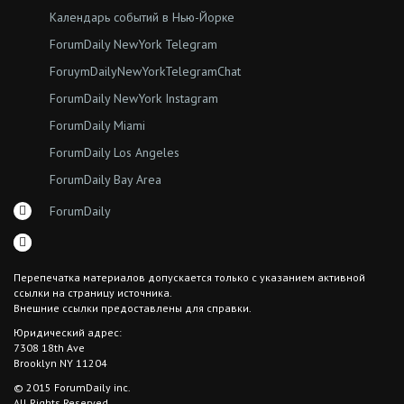
Календарь событий в Нью-Йорке
ForumDaily NewYork Telegram
ForuymDailyNewYorkTelegramChat
ForumDaily NewYork Instagram
ForumDaily Miami
ForumDaily Los Angeles
ForumDaily Bay Area
ForumDaily
Перепечатка материалов допускается только с указанием активной
ссылки на страницу источника.
Внешние ссылки предоставлены для справки.
Юридический адрес:
7308 18th Ave
Brooklyn NY 11204
© 2015 ForumDaily inc.
All Rights Reserved