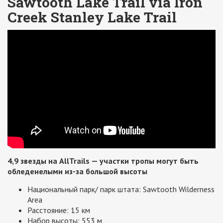
Sawtooth Lake Trail via Iron
Creek Stanley Lake Trail
4,9 звезды на AllTrails — участки тропы могут быть
обледенелыми из-за большой высоты
Национальный парк/ парк штата: Sawtooth Wilderness
Area
Расстояние: 15 км
Набор высоты: 553 м