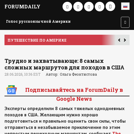
FORUMDAILY
Голос русскоязычной Америки
ПУТЕШЕСТВИЕ ПО АМЕРИКЕ
У
Трудно и захватывающе: 8 самых
сложных маршрутов для походов в США
28.06.2026, 10:36 EST
Автор: Ольга Феоктистова
Подписывайтесь на ForumDaily в
Google News
Эксперты определили 8 самых тяжелых однодневных
походов в США. Желающим нужно хорошо
подготовиться и правильно оценить свои силы, чтобы
отправиться в незабываемое приключение по этим
непростым пешеходным маршрутам, сообщает
The