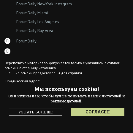
ForumDaily NewYork Instagram
ForumDaily Miami
ForumDaily Los Angeles
ForumDaily Bay Area
ForumDaily
Перепечатка материалов допускается только с указанием активной
ссылки на страницу источника.
Внешние ссылки предоставлены для справки.
Юридический адрес:
7308 18th Ave
Мы используем cookies!
Brooklyn NY 11204
Они нужны нам, чтобы лучше понимать наших читателей и
© 2015 ForumDaily inc.
рекламодателей.
All Rights Reserved
Designed By иskra*
СОГЛАСЕН
УЗНАТЬ БОЛЬШЕ