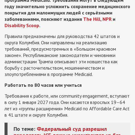
программа Medicaid. Требования могут в следующем
году значительно усложнить сохранение медицинского
покрытия для малоимущих людей с серьёзными
заболеваниями, поясняют издания
The Hill
,
NPR
и
Disability Scoop
.
Правила предназначены для руководства 42 штатов и
округа Колумбия. Они направлены на реализацию
требований, предусмотренных в «Большом красивом
законе». Республиканские законодатели и чиновники
администрации Трампа описывают эти новшества как
борьбу с расточительством, мошенничеством и
злоупотреблениями в программе Medicaid.
Работать по 80 часов или учиться
Требования к работе, или community engagement, вступают
в силу 1 января 2027 года. Они касаются взрослых 19–64
лет из «группы расширения» Medicaid по Affordable Care Act
в 41 штате и округе Колумбия.
По теме:
Федеральный суд разрешил