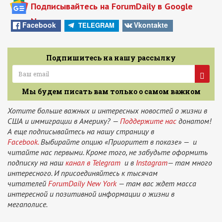
Подписывайтесь на ForumDaily в Google
News
Facebook
Vkontakte
TELEGRAM
Подпишитесь на нашу рассылку
Мы будем писать вам только о самом важном
Хотите больше важных и интересных новостей о жизни в
США и иммиграции в Америку? —
Поддержите нас
донатом!
А еще подписывайтесь на нашу страницу в
Facebook.
Выбирайте опцию «Приоритет в показе» — и
читайте нас первыми. Кроме того, не забудьте оформить
подписку на наш
канал в Telegram
и в
Instagram
— там много
интересного. И присоединяйтесь к тысячам
читателей
ForumDaily New York
— там вас ждет масса
интересной и позитивной информации о жизни в
мегаполисе.