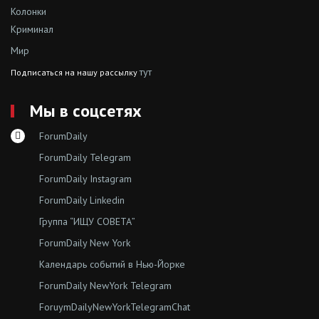
Колонки
Криминал
Мир
тут
Подписаться на нашу рассылку
Мы в соцсетях
ForumDaily
ForumDaily Telegram
ForumDaily Instagram
ForumDaily Linkedin
Группа “ИЩУ СОВЕТА”
ForumDaily New York
Календарь событий в Нью-Йорке
ForumDaily NewYork Telegram
ForuymDailyNewYorkTelegramChat