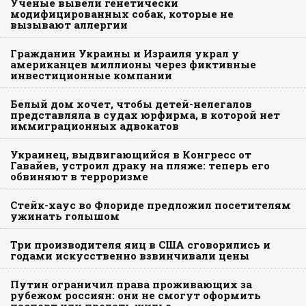
Ученые вывели генетически
модифицированных собак, которые не
вызывают аллергии
Гражданин Украины и Израиля украл у
американцев миллионы через фиктивные
инвестиционные компании
Белый дом хочет, чтобы детей-нелегалов
представляла в судах юрфирма, в которой нет
иммиграционных адвокатов
Украинец, выдвигающийся в Конгресс от
Гавайев, устроил драку на пляже: теперь его
обвиняют в терроризме
Стейк-хаус во Флориде предложил посетителям
ужинать голышом
Три производителя яиц в США сговорились и
годами искусственно взвинчивали цены
Путин ограничил права проживающих за
рубежом россиян: они не смогут оформить
паспорт или продать жилье