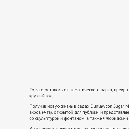
То, что осталось от тематического парка, превра
круглый год.
Получив новую жизнь в садах Dunlawton Sugar M
акров (4 га), открытой для публики, и представл
со скульптурой и фонтаном, а также Флоридский
В то время как животных, деревни и поезда давн