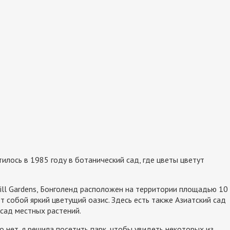
тилось в 1985 году в ботанический сад, где цветы цветут
ill Gardens, Бонголенд расположен на территории площадью 10
яет собой яркий цветущий оазис. Здесь есть также Азиатский сад
 сад местных растений.
о нет, я решила посетить парк, чтобы увидеть некоторых из