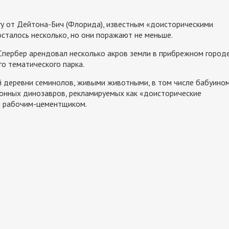
гу от Дейтона-Бич (Флорида), известным «доисторическими
осталось несколько, но они поражают не меньше.
Спербер арендовал несколько акров земли в прибрежном город
о тематического парка.
й деревни семинолов, живыми животными, в том числе бабуино
тонных динозавров, рекламируемых как «доисторические
м рабочим-цементщиком.