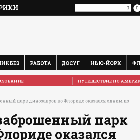
РИКИ
ЛИКБЕЗ
РАБОТА
ДОСУГ
НЬЮ-ЙОРК
Ф
АЗОВАНИЕ
ПУТЕШЕСТВИЕ ПО АМЕРИ
енный парк динозавров во Флориде оказался одним из
заброшенный парк
Флориде оказался