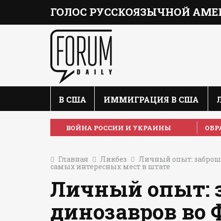
ГОЛОС РУССКОЯЗЫЧНОЙ АМЕ
В США
ИММИГРАЦИЯ В США
ВОЙНА РОССИИ И УКРАИНЫ
ОБР
Главная
Ликбез
Личный опыт: заброш
самых интересных мест в штате
Личный опыт: 
динозавров во 