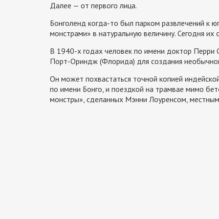
Далее — от первого лица.
Бонголенд когда-то был парком развлечений к ю
монстрами» в натуральную величину. Сегодня их
В 1940-х годах человек по имени доктор Перри 
Порт-Ориндж (Флорида) для создания необычног
Он может похвастаться точной копией индейско
по имени Бонго, и поездкой на трамвае мимо бе
монстры», сделанных Мэнни Лоуренсом, местны