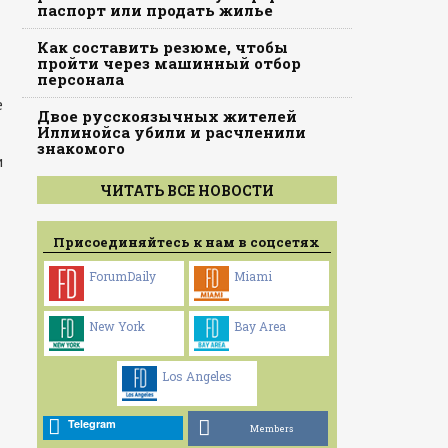
паспорт или продать жилье
Как составить резюме, чтобы
пройти через машинный отбор
персонала
е
Двое русскоязычных жителей
Иллинойса убили и расчленили
знакомого
м
ЧИТАТЬ ВСЕ НОВОСТИ
Присоединяйтесь к нам в соцсетях
ForumDaily
Miami
New York
Bay Area
Los Angeles
Telegram
Members