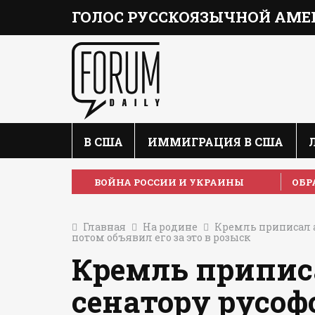
ГОЛОС РУССКОЯЗЫЧНОЙ АМЕ
В США
ИММИГРАЦИЯ В США
ВОЙНА РОССИИ И УКРАИНЫ
ОБР
Главная
На родине
Кремль приписал а
потом объявил его за это в розыск
Кремль припис
сенатору русоф