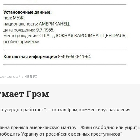
криншот с сайта МВД РФ
умает Грэм
а усердно работает”, — сказал Грэм, комментируя заявления
раина приняла американскую мантру: “Живи свободно или умри”, 
ободить Украину от российских военных преступников”.