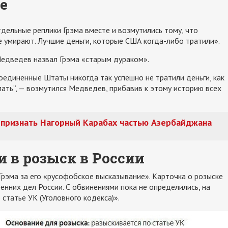
е
дельные реплики Грэма вместе и возмутились тому, что
ие умирают. Лучшие деньги, которые США когда-либо тратили».
едведев назвал Грэма «старым дураком».
Соединенные Штаты никогда так успешно не тратили деньги, как
лать”, — возмутился Медведев, прибавив к этому историю всех
а признать Нагорный Карабах частью Азербайджана
 в розыск в России
Грэма за его «русофобское высказывание». Карточка о розыске
нних дел России. С обвинениями пока не определились, на
 статье УК (Уголовного кодекса)».