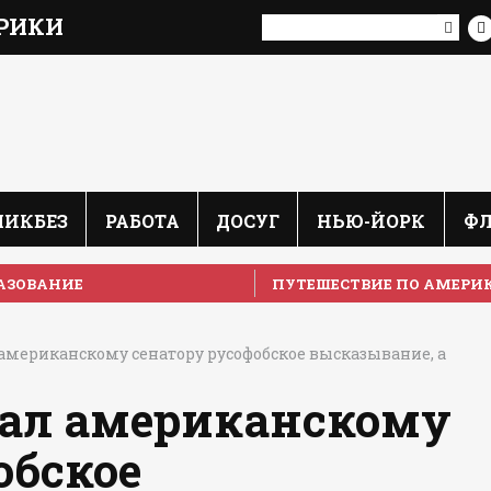
РИКИ
ЛИКБЕЗ
РАБОТА
ДОСУГ
НЬЮ-ЙОРК
Ф
АЗОВАНИЕ
ПУТЕШЕСТВИЕ ПО АМЕРИ
мериканскому сенатору русофобское высказывание, а
ал американскому
обское