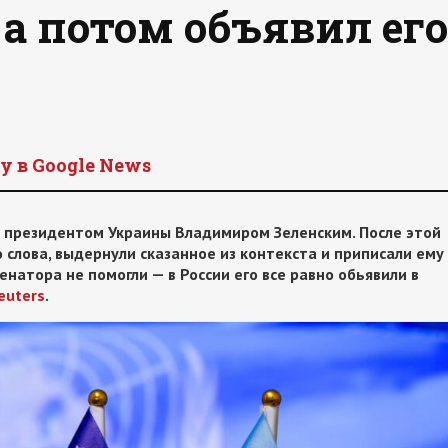
а потом объявил его
y в Google News
с президентом Украины Владимиром Зеленским. После этой
 слова, выдернули сказанное из контекста и приписали ему
натора не помогли — в России его все равно обьявили в
euters
.