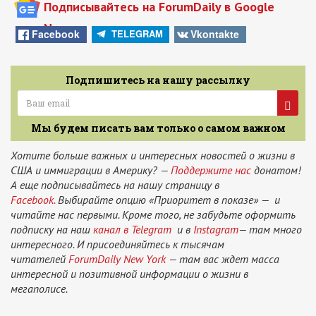
Подписывайтесь на ForumDaily в Google
News
Facebook
Vkontakte
TELEGRAM
Подпишитесь на нашу рассылку
Мы будем писать вам только о самом важном
Хотите больше важных и интересных новостей о жизни в
США и иммиграции в Америку? —
Поддержите нас
донатом!
А еще подписывайтесь на нашу страницу в
Facebook.
Выбирайте опцию «Приоритет в показе» — и
читайте нас первыми. Кроме того, не забудьте оформить
подписку на наш
канал в Telegram
и в
Instagram
— там много
интересного. И присоединяйтесь к тысячам
читателей
ForumDaily New York
— там вас ждет масса
интересной и позитивной информации о жизни в
мегаполисе.