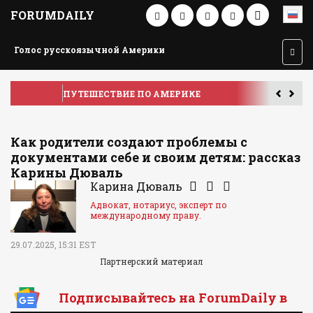
FORUMDAILY
Голос русскоязычной Америки
ПУТЕШЕСТВИЕ ПО АМЕРИКЕ
У
Как родители создают проблемы с
документами себе и своим детям: рассказ
Карины Дюваль
Карина Дюваль
Адвокат, нотариус, эксперт по
международному праву.
29.07.2025, 15:31 EST
Партнерский материал
Подписывайтесь на ForumDaily в