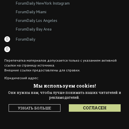
ForumDaily NewYork Instagram
ForumDaily Miami
ForumDaily Los Angeles
ForumDaily Bay Area
ForumDaily
Перепечатка материалов допускается только с указанием активной
ссылки на страницу источника.
Внешние ссылки предоставлены для справки.
Юридический адрес:
7308 18th Ave
Мы используем cookies!
Brooklyn NY 11204
Они нужны нам, чтобы лучше понимать наших читателей и
© 2015 ForumDaily inc.
рекламодателей.
All Rights Reserved
Designed By иskra*
СОГЛАСЕН
УЗНАТЬ БОЛЬШЕ