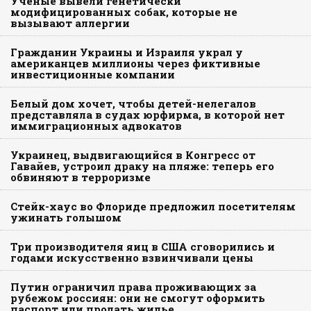
Ученые вывели генетически
модифицированных собак, которые не
вызывают аллергии
Гражданин Украины и Израиля украл у
американцев миллионы через фиктивные
инвестиционные компании
Белый дом хочет, чтобы детей-нелегалов
представляла в судах юрфирма, в которой нет
иммиграционных адвокатов
Украинец, выдвигающийся в Конгресс от
Гавайев, устроил драку на пляже: теперь его
обвиняют в терроризме
Стейк-хаус во Флориде предложил посетителям
ужинать голышом
Три производителя яиц в США сговорились и
годами искусственно взвинчивали цены
Путин ограничил права проживающих за
рубежом россиян: они не смогут оформить
паспорт или продать жилье