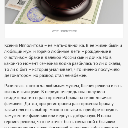
Фото: Shutterstock
Ксения Ипполитова – не мать-одиночка. В ее жизни были и
любящий муж, и горячо любимые дети – рожденные в
счастливом браке в далекой России сын и дочка. Но в
какой-то момент семейная лодка разбилась то ли о скалы,
то ли о быт – история умалчивает, что именно послужило
детонатором, но развод стал неизбежен.
Разведясь с некогда любимым мужем, Ксения решила взять
жизнь в свои руки. В первую очередь она получила
свидетельство о расторжении брака на свою девичью
фамилию. Да-да, при регистрации расторжения брака у
заявителя есть выбор: можно оставить приобретенную в
замужестве фамилию или вернуть добрачную. И наша
героиня решила, что не хочет быть связанной с бывшим
супругом ничем, даже фамилией, и вернула себе девичью –