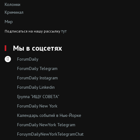
Колонки
Криминал
Мир
тут
Подписаться на нашу рассылку
Мы в соцсетях
ForumDaily
ForumDaily Telegram
ForumDaily Instagram
ForumDaily Linkedin
Группа “ИЩУ СОВЕТА”
ForumDaily New York
Календарь событий в Нью-Йорке
ForumDaily NewYork Telegram
ForuymDailyNewYorkTelegramChat