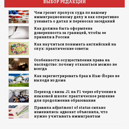
ВЫБОР РЕДАКЦИИ
Чем грозит пропуск суда по вашему
иммиграционному делу и как оперативно
узнавать о датах и переносах заседаний
Как должна быть оформлена
доверенность за границей, чтобы ее
приняли в России
Как научиться понимать английский на
слух: практические советы
Особенности осуществления права на
наследство: почему отказаться можно не
всегда
Как зарегистрировать брак в Нью-Йорке не
выходя из дома
Переход с визы J1 на F1 через обучение в
языковой школе: практическое решение
для продолжения образования
Правила adjustment of status сильно
изменились: адвокат объяснила, что
нужно учитывать иммигрантам