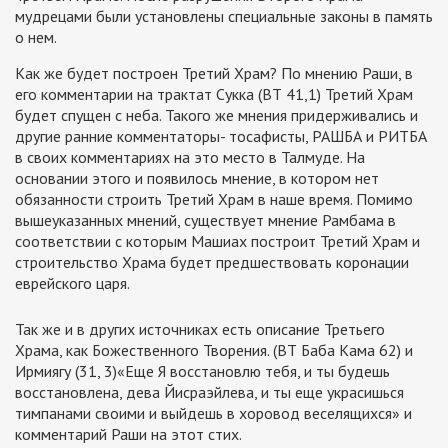
мудрецами были установлены специальные законы в память
о нем.
Как же будет построен Третий Храм? По мнению Раши, в
его комментарии на трактат Сукка (ВТ 41,1) Третий Храм
будет спущен с неба. Такого же мнения придерживались и
другие ранние комментаторы- тосафисты, РАШБА и РИТБА
в своих комментариях на это место в Талмуде. На
основании этого и появилось мнение, в котором нет
обязанности строить Третий Храм в наше время. Помимо
вышеуказанных мнений, существует мнение Рамбама в
соответствии с которым Машиах построит Третий Храм и
строительство Храма будет предшествовать коронации
еврейского царя.
Так же и в других источниках есть описание Третьего
Храма, как Божественного Творения. (ВТ Баба Кама 62) и
Ирмиягу (31, 3)«Еще Я восстановлю тебя, и ты будешь
восстановлена, дева Йисраэйлева, и ты еще украсишься
тимпанами своими и выйдешь в хоровод веселящихся» и
комментарий Раши на этот стих.