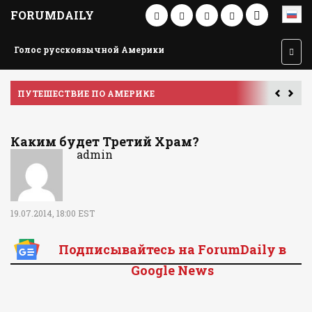
FORUMDAILY
Голос русскоязычной Америки
ПУТЕШЕСТВИЕ ПО АМЕРИКЕ
У
Каким будет Третий Храм?
admin
19.07.2014, 18:00 EST
Подписывайтесь на ForumDaily в
Google News