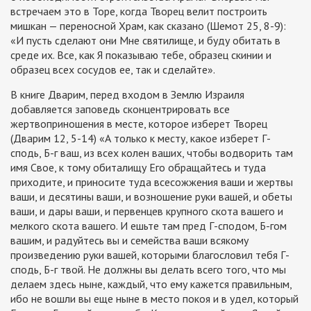
встречаем это в Торе, когда Творец велит построить
мишкан — переносной Храм, как сказано (Шемот 25, 8-9):
«И пусть сделают они Мне святилище, и буду обитать в
среде их. Все, как Я показываю тебе, образец скинии и
образец всех сосудов ее, так и сделайте».
В книге Дварим, перед входом в Землю Израиля
добавляется заповедь сконцентрировать все
жертвоприношения в месте, которое изберет Творец
(Дварим 12, 5-14) «А только к месту, какое изберет Г-
сподь, Б-г ваш, из всех колен ваших, чтобы водворить там
имя Свое, к тому обиталищу Его обращайтесь и туда
приходите, и приносите туда всесожжения ваши и жертвы
ваши, и десятины ваши, и возношение руки вашей, и обеты
ваши, и дары ваши, и первенцев крупного скота вашего и
мелкого скота вашего. И ешьте там пред Г-сподом, Б-гом
вашим, и радуйтесь вы и семейства ваши всякому
произведению руки вашей, которыми благословил тебя Г-
сподь, Б-г твой. Не должны вы делать всего того, что мы
делаем здесь ныне, каждый, что ему кажется правильным,
ибо не вошли вы еще ныне в место покоя и в удел, который