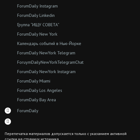
ForumDaily Instagram
ForumDaily Linkedin
Группа “ИЩУ СОВЕТА”
ForumDaily New York
Календарь событий в Нью-Йорке
ForumDaily NewYork Telegram
ForuymDailyNewYorkTelegramChat
ForumDaily NewYork Instagram
ForumDaily Miami
ForumDaily Los Angeles
ForumDaily Bay Area
ForumDaily
Перепечатка материалов допускается только с указанием активной
ссылки на страницу источника.