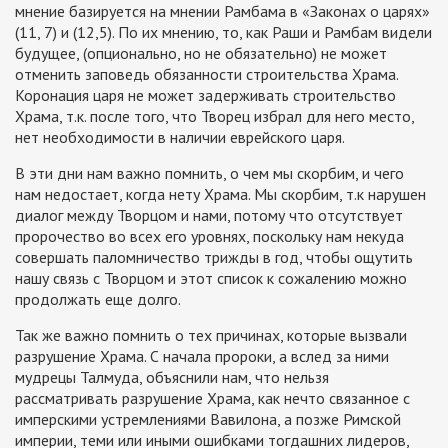
мнение базируется на мнении Рамбама в «Законах о царях»
(11, 7) и (12,5). По их мнению, то, как Раши и Рамбам видели
будущее, (опционально, но не обязательно) не может
отменить заповедь обязанности строительства Храма.
Коронация царя не может задерживать строительство
Храма, т.к. после того, что Творец избрал для него место,
нет необходимости в наличии еврейского царя.
В эти дни нам важно помнить, о чем мы скорбим, и чего
нам недостает, когда нету Храма. Мы скорбим, т.к нарушен
диалог между Творцом и нами, потому что отсутствует
пророчество во всех его уровнях, поскольку нам некуда
совершать паломничество трижды в год, чтобы ощутить
нашу связь с Творцом и этот список к сожалению можно
продолжать еще долго.
Так же важно помнить о тех причинах, которые вызвали
разрушение Храма. С начала пророки, а вслед за ними
мудрецы Талмуда, объяснили нам, что нельзя
рассматривать разрушение Храма, как нечто связанное с
имперскими устремлениями Вавилона, а позже Римской
империи, теми или иными ошибками тогдашних лидеров,