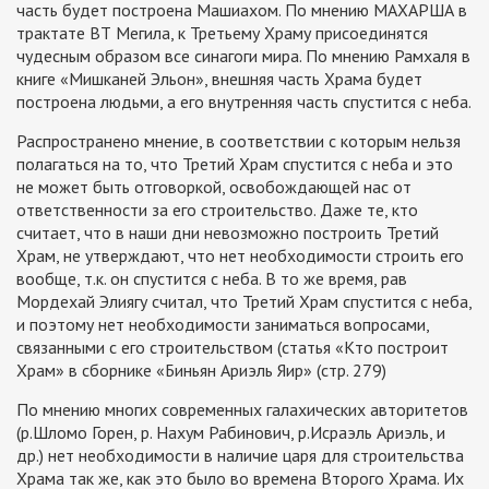
часть будет построена Машиахом. По мнению МАХАРША в
трактате ВТ Мегила, к Третьему Храму присоединятся
чудесным образом все синагоги мира. По мнению Рамхаля в
книге «Мишканей Эльон», внешняя часть Храма будет
построена людьми, а его внутренняя часть спустится с неба.
Распространено мнение, в соответствии с которым нельзя
полагаться на то, что Третий Храм спустится с неба и это
не может быть отговоркой, освобождающей нас от
ответственности за его строительство. Даже те, кто
считает, что в наши дни невозможно построить Третий
Храм, не утверждают, что нет необходимости строить его
вообще, т.к. он спустится с неба. В то же время, рав
Мордехай Элиягу считал, что Третий Храм спустится с неба,
и поэтому нет необходимости заниматься вопросами,
связанными с его строительством (статья «Кто построит
Храм» в сборнике «Биньян Ариэль Яир» (стр. 279)
По мнению многих современных галахических авторитетов
(р.Шломо Горен, р. Нахум Рабинович, р.Исраэль Ариэль, и
др.) нет необходимости в наличие царя для строительства
Храма так же, как это было во времена Второго Храма. Их