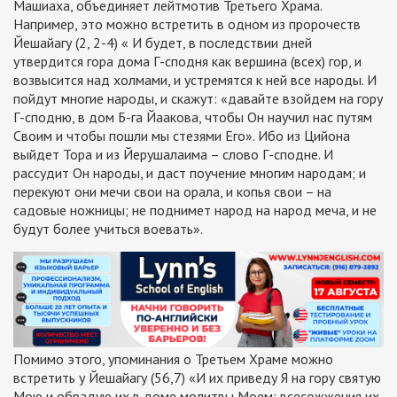
Машиаха, объединяет лейтмотив Третьего Храма.
Например, это можно встретить в одном из пророчеств
Йешайагу (2, 2-4) « И будет, в последствии дней
утвердится гора дома Г-сподня как вершина (всех) гор, и
возвысится над холмами, и устремятся к ней все народы. И
пойдут многие народы, и скажут: «давайте взойдем на гору
Г-сподню, в дом Б-га Йаакова, чтобы Он научил нас путям
Своим и чтобы пошли мы стезями Его». Ибо из Цийона
выйдет Тора и из Йерушалаима – слово Г-сподне. И
рассудит Он народы, и даст поучение многим народам; и
перекуют они мечи свои на орала, и копья свои – на
садовые ножницы; не поднимет народ на народ меча, и не
будут более учиться воевать».
Помимо этого, упоминания о Третьем Храме можно
встретить у Йешайагу (56,7) «И их приведу Я на гору святую
Мою и обрадую их в доме молитвы Моем; всесожжения их