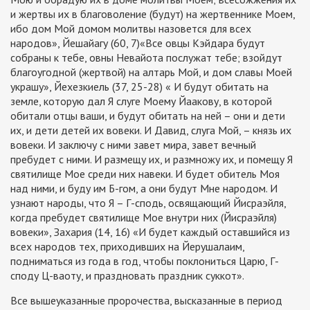
и жертвы их в благоволение (будут) на жертвеннике Моем,
ибо дом Мой домом молитвы назовется для всех
народов», Йешайагу (60, 7)«Все овцы Кэйдара будут
собраны к тебе, овны Невайота послужат тебе; взойдут
благоугодной (жертвой) на алтарь Мой, и дом славы Моей
украшу», Йехезкиель (37, 25-28) « И будут обитать на
земле, которую дал Я слуге Моему Йаакову, в которой
обитали отцы ваши, и будут обитать на ней – они и дети
их, и дети детей их вовеки. И Давид, слуга Мой, – князь их
вовеки. И заключу с ними завет мира, завет вечный
пребудет с ними. И размещу их, и размножу их, и помещу Я
святилище Мое среди них навеки. И будет обитель Моя
над ними, и буду им Б-гом, а они будут Мне народом. И
узнают народы, что Я – Г-сподь, освящающий Йисраэйля,
когда пребудет святилище Мое внутри них (Йисраэйля)
вовеки», Захария (14, 16) «И будет каждый оставшийся из
всех народов тех, приходивших на Йерушалаим,
подниматься из года в год, чтобы поклониться Царю, Г-
споду Ц-ваоту, и праздновать праздник суккот».
Все вышеуказанные пророчества, высказанные в период