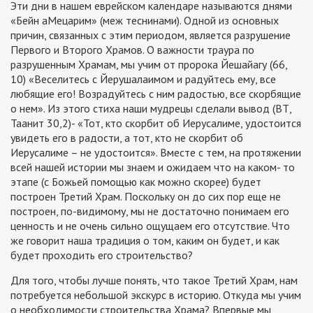
Эти дни в нашем еврейском календаре называются днями
«Бейн аМецарим» (меж теснинами). Одной из основных
причин, связанных с этим периодом, является разрушение
Первого и Второго Храмов. О важности траура по
разрушенным Храмам, мы учим от пророка Йешайагу (66,
10) «Веселитесь с Йерушалаимом и радуйтесь ему, все
любящие его! Возрадуйтесь с ним радостью, все скорбящие
о нем». Из этого стиха наши мудрецы сделали вывод (ВТ,
Таанит 30,2)- «Тот, кто скорбит об Иерусалиме, удостоится
увидеть его в радости, а тот, кто не скорбит об
Иерусалиме – не удостоится». Вместе с тем, на протяжении
всей нашей истории мы знаем и ожидаем что на каком- то
этапе (с Божьей помощью как можно скорее) будет
построен Третий Храм. Поскольку он до сих пор еще не
построен, по-видимому, мы не достаточно понимаем его
ценность и не очень сильно ощущаем его отсутствие. Что
же говорит наша традиция о том, каким он будет, и как
будет проходить его строительство?
Для того, чтобы лучше понять, что такое Третий Храм, нам
потребуется небольшой экскурс в историю. Откуда мы учим
о необходимости строительства Храма? Впервые мы