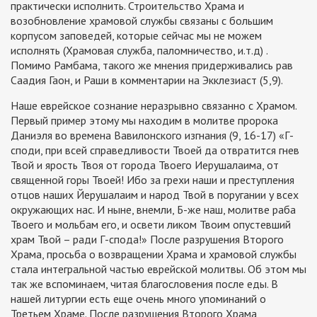
практически исполнить. Строительство Храма и
возобновление храмовой службы связаны с большим
корпусом заповедей, которые сейчас мы не можем
исполнять (Храмовая служба, паломничество, и.т.д) .
Помимо Рамбама, такого же мнения придерживались рав
Саадия Гаон, и Раши в комментарии на Экклезиаст (5,9).
Наше еврейское сознание неразрывно связанно с Храмом.
Первый пример этому мы находим в молитве пророка
Даниэля во времена Вавилонского изгнания (9, 16-17) «Г-
споди, при всей справедливости Твоей да отвратится гнев
Твой и ярость Твоя от города Твоего Иерушалаима, от
священной горы Твоей! Ибо за грехи наши и преступления
отцов наших Йерушалаим и народ Твой в поругании у всех
окружающих нас. И ныне, внемли, Б-же наш, молитве раба
Твоего и мольбам его, и освети ликом Твоим опустевший
храм Твой – ради Г-спода!» После разрушения Второго
Храма, просьба о возвращении Храма и храмовой службы
стала интегральной частью еврейской молитвы. Об этом мы
так же вспоминаем, читая благословения после еды. В
нашей литургии есть еще очень много упоминаний о
Третьем Храме. После разрушения Второго Храма