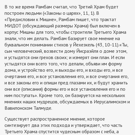
В то же время Рамбам считал, что Третий Храм будет
построен людьми («Законы о царях», 11, 1). В
«Предисловии к Мишне», Рамбам пишет, что трактат
МИДОТ (обсуждающий размеры Храма) был включен в
корпус Мишны для того, чтобы строители Третьего Храма
знали, что им делать. Рамбам базирует свое мнение на
буквальном понимании стихов у Йехезкель (43, 10-11).«Ты,
сын человеческий, возвести дому Йисраэйля о доме этом,
и устыдятся они грехов своих; и измерят они план. И если
устыдятся они всего того, что делали, объяви им форму
дома, и устройство его, и выходы его, и входы его, и все
очертания его, и все установления его, и все очертания его,
и все законы его и опиши пред глазами их, и будут хранить
они все (описания) формы его и все установления его и по
ним поступать». Кроме того, он базируется на нескольких
мнениях наших мудрецов, обсуждаемых в Иерусалимском и
Вавилонском Талмуде.
Существует распространенное мнение, которое
синтезирует два этих подхода и утверждает, что часть
Третьего Храма спустится чудесным образом с неба, а