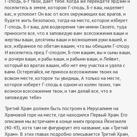
Г-сподь, Б-г твой, дает тебе. Когда же перейдете Ярдэйн и
поселитесь в земле, которою Г-сподь, Б-г ваш, наделяет
вас, и успокоит Он вас от всех окружающих вас врагов, и
будете жить безопасно, тогда на место, которое изберет
Г-сподь, Б-г ваш, для водворения там имени Своего, туда
приносите все, что я заповедую вам: всесожжения ваши и
жертвы ваши, десятины ваши и возношения руки вашей, и
все, избранное по обетам вашим, что вы обещали Г-споду.
И веселитесь пред Г-сподом, Б-гом вашим, вы и сыны ваши,
и дочери ваши, и рабы ваши, и рабыни ваши, и Лейвит,
который во вратах ваших, ибо нет ему участка и удела с
вами. Остерегайся, не приноси всесожжении твоих на
всяком месте, которое ты увидишь, А только на месте,
которое изберет Г-сподь в одном из колен твоих, там
возноси всесожжения твои, и там делай все, что я
заповедую тебе»
Третий Храм должен быть построен в Иерусалиме на
Храмовой горе на месте, где находился Первый Храм. Его
описания мы встречаем в конце книги пророка Йехезкеля
(40-43), хотя там не фигурирует его название, как «Третий
Храм». В этих главах подробно описывается Третий Храм,