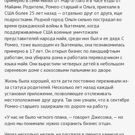
примерно в семи милях от Мар-а-Лаго и в часе езды от
Майами. Родители, Ромео-старший и Ольга, приехали в
США более 25 лет назад — отдельно друг от друга, еще
подростками. Родной город Ольги сильно пострадал во
время гражданской войны в Гватемале, когда
поддерживаемые США военные уничтожали
представителей народа майя, среди них был и ее дядя. С
Ромео, тоже выходцем из Гватемалы, она познакомилась
примерно в 17 лет. Он открыл бизнес по ландшафтным
работам, она убирала дома и работала переводчиком с
языка майя. Они вырастили четверых детей в небольшом
сиреневом доме с кокосовыми пальмами во дворе.
Жизнь была хорошей, хотя дети постоянно переживали из-
за статуса родителей. Несколько лет назад каждый
установил приложение, позволяющее отслеживать
местоположение друг друга. Так они узнали, что в сентябре
Ромео-старшего задержали по дороге на работу.
«У нас не было четкого плана, — говорит Джессика, — но
одно мы понимали: нужно сохранить бизнес отца».
Через несколько недель на рассвете в период каникул ко