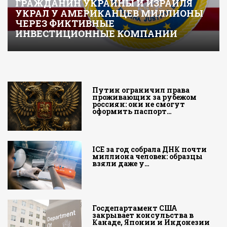
ГРАЖДАНИН УКРАИНЫ И ИЗРАИЛЯ
УКРАЛ У АМЕРИКАНЦЕВ МИЛЛИОНЫ
ЧЕРЕЗ ФИКТИВНЫЕ
ИНВЕСТИЦИОННЫЕ КОМПАНИИ
Путин ограничил права
проживающих за рубежом
россиян: они не смогут
оформить паспорт…
ICE за год собрала ДНК почти
миллиона человек: образцы
взяли даже у…
Госдепартамент США
закрывает консульства в
Канаде, Японии и Индонезии