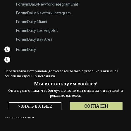
ForuymDailyNewYorkTelegramChat
ForumDaily NewYork Instagram
ForumDaily Miami
ForumDaily Los Angeles
ForumDaily Bay Area
ForumDaily
Перепечатка материалов допускается только с указанием активной
ссылки на страницу источника.
Внешние ссылки предоставлены для справки.
Мы используем cookies!
Юридический адрес:
Они нужны нам, чтобы лучше понимать наших читателей и
7308 18th Ave
рекламодателей.
Brooklyn NY 11204
СОГЛАСЕН
УЗНАТЬ БОЛЬШЕ
© 2015 ForumDaily inc.
All Rights Reserved
Designed By иskra*