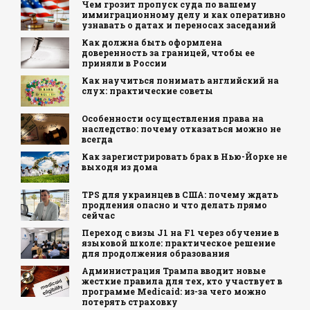
Чем грозит пропуск суда по вашему
иммиграционному делу и как оперативно
узнавать о датах и переносах заседаний
Как должна быть оформлена
доверенность за границей, чтобы ее
приняли в России
Как научиться понимать английский на
слух: практические советы
Особенности осуществления права на
наследство: почему отказаться можно не
всегда
Как зарегистрировать брак в Нью-Йорке не
выходя из дома
TPS для украинцев в США: почему ждать
продления опасно и что делать прямо
сейчас
Переход с визы J1 на F1 через обучение в
языковой школе: практическое решение
для продолжения образования
Администрация Трампа вводит новые
жесткие правила для тех, кто участвует в
программе Medicaid: из-за чего можно
потерять страховку