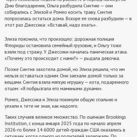
Дню благодарения, Ольга разбудила Синтию — они
собирались с Элизой и Ромео косить траву. Синтия
попросилась остаться дома. Вскоре ее снова разбудили — в
этот раз Джессика: «Вставай, надо ехать».
Элиза пояснила, что произошло: дорожная полиция
Флориды остановила семейный грузовик, и Ольгу тоже
взяли под стражу. У Джессики началась паническая атака.
«Почему это происходит с нами?» — рыдала девочка.
Позже Синтия захотела домой, но Элиза решила, что им
нельзя оставаться одним. Они заехали домой только за
вещами. Синтия взяла мягкую игрушку — кота, подаренного
отцом: «Я побрызгала его мамиными духами».
Ромео, Джессика и Элиза покинули общую спальню и
уехали к тете не зная, как надолго.
Таких случаев великое множество. По оценкам Brookings
Institution, с конца января 2025 года по начало апреля
2026-го более 14 6000 детей-граждан США оказались в
ситуации, когда одного из родителей задержали. По