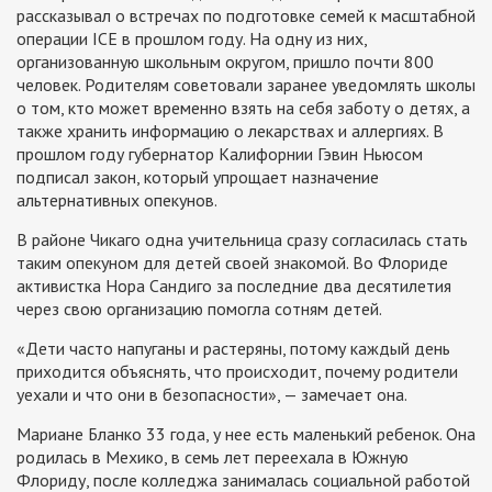
рассказывал о встречах по подготовке семей к масштабной
операции ICE в прошлом году. На одну из них,
организованную школьным округом, пришло почти 800
человек. Родителям советовали заранее уведомлять школы
о том, кто может временно взять на себя заботу о детях, а
также хранить информацию о лекарствах и аллергиях. В
прошлом году губернатор Калифорнии Гэвин Ньюсом
подписал закон, который упрощает назначение
альтернативных опекунов.
В районе Чикаго одна учительница сразу согласилась стать
таким опекуном для детей своей знакомой. Во Флориде
активистка Нора Сандиго за последние два десятилетия
через свою организацию помогла сотням детей.
«Дети часто напуганы и растеряны, потому каждый день
приходится объяснять, что происходит, почему родители
уехали и что они в безопасности», — замечает она.
Мариане Бланко 33 года, у нее есть маленький ребенок. Она
родилась в Мехико, в семь лет переехала в Южную
Флориду, после колледжа занималась социальной работой