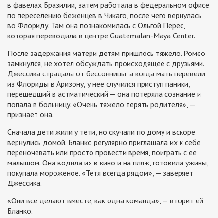
в фавелах Бразилии, затем работала в федеральном офисе
по переселению беженцев в Чикаго, после чего вернулась
во Флориду. Там она познакомилась с Ольгой Перес,
которая переводила в центре Guatemalan-Maya Center.
После задержания матери детям пришлось тяжело. Ромео
замкнулся, не хотел обсуждать происходящее с друзьями.
Джессика страдала от бессонницы, а когда мать перевели
из Флориды в Аризону, у нее случился приступ паники,
перешедший в астматический — она потеряла сознание и
попала в больницу. «Очень тяжело терять родителя», —
признает она.
Сначала дети жили у тети, но скучали по дому и вскоре
вернулись домой. Бланко регулярно приглашала их к себе
переночевать или просто провести время, поиграть с ее
малышом. Она водила их в кино и на пляж, готовила ужины,
покупала мороженое. «Тетя всегда рядом», — заверяет
Джессика.
«Они все делают вместе, как одна команда», — вторит ей
Бланко.