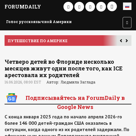
FORUMDAILY
Голос русскоязычной Америки
ПУТЕШЕСТВИЕ ПО АМЕРИКЕ
У
Четверо детей во Флориде несколько
месяцев живут одни после того, как ICE
арестовала их родителей
16.06.2026, 08:00 EST
Автор: Людмила Заглада
Подписывайтесь на ForumDaily в
Google News
С конца января 2025 года по начало апреля 2026-го
более 146 000 детей-граждан США оказались в
ситуации, когда одного из их родителей задержали. По
официальным данным Департамента внутренней