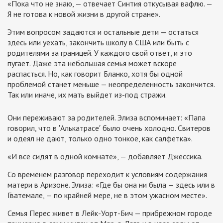
«Пока что не знаю, — отвечает Синтия откусывая вафлю. —
Я не готова к новой жизни в другой стране».
Этим вопросом задаются и остальные дети — остаться
здесь или уехать, закончить школу в США или быть с
родителями за границей. У каждого свой ответ, и это
пугает. Даже эта небольшая семья может вскоре
распасться. Но, как говорит Бланко, хотя бы одной
проблемой станет меньше — неопределенность закончится.
Так или иначе, их мать выйдет из-под стражи.
Они переживают за родителей. Элиза вспоминает: «Папа
говорил, что в ′Алькатрасе′ было очень холодно. Свитеров
и одеял не дают, только одно тонкое, как салфетка».
«И все сидят в одной комнате», — добавляет Джессика.
Со временем разговор переходит к условиям содержания
матери в Аризоне. Элиза: «Где бы она ни была — здесь или в
Гватемале, — по крайней мере, не в этом ужасном месте».
Семья Перес живет в Лейк-Уорт-Бич — прибрежном городе