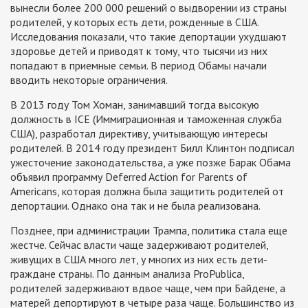
вынесли более 200 000 решений о выдворении из страны
родителей, у которых есть дети, рожденные в США.
Исследования показали, что такие депортации ухудшают
здоровье детей и приводят к тому, что тысячи из них
попадают в приемные семьи. В период Обамы начали
вводить некоторые ограничения.
В 2013 году Том Хоман, занимавший тогда высокую
должность в ICE (Иммиграционная и таможенная служба
США), разработал директиву, учитывающую интересы
родителей. В 2014 году президент Билл Клинтон подписал
ужесточение законодательства, а уже позже Барак Обама
объявил программу Deferred Action for Parents of
Americans, которая должна была защитить родителей от
депортации. Однако она так и не была реализована.
Позднее, при администрации Трампа, политика стала еще
жестче. Сейчас власти чаще задерживают родителей,
живущих в США много лет, у многих из них есть дети-
граждане страны. По данным анализа ProPublica,
родителей задерживают вдвое чаще, чем при Байдене, а
матерей депортируют в четыре раза чаще. Большинство из