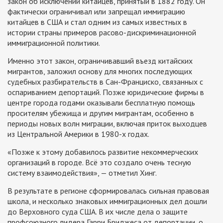
закон об исключении китайцев, принятый в 1882 году. Он
фактически ограничивал или запрещал иммиграцию
китайцев в США и стал одним из самых известных в
истории страны примеров расово-дискриминационной
иммиграционной политики.
Именно этот закон, ограничивавший въезд китайских
мигрантов, заложил основу для многих последующих
судебных разбирательств в Сан-Франциско, связанных с
оспариванием депортаций. Позже юридические фирмы в
центре города годами оказывали бесплатную помощь
просителям убежища и другим мигрантам, особенно в
периоды новых волн миграции, включая приток выходцев
из Центральной Америки в 1980-х годах.
«Позже к этому добавилось развитие некоммерческих
организаций в городе. Всё это создало очень тесную
систему взаимодействия», — отметил Хинг.
В результате в регионе сформировалась сильная правовая
школа, и несколько знаковых иммиграционных дел дошли
до Верховного суда США. В их числе дела о защите
профсоюзного лидера Гарри Бриджеса от депортации, о