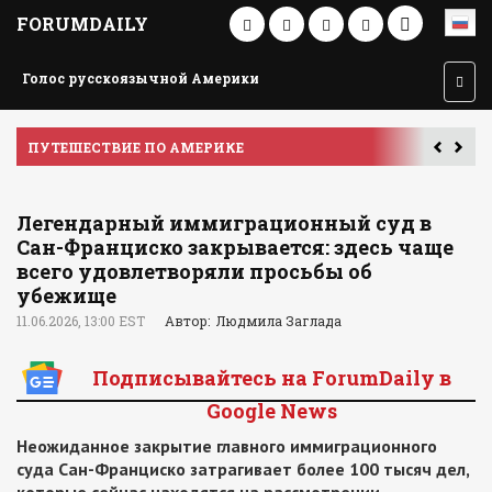
FORUMDAILY
Голос русскоязычной Америки
ПУТЕШЕСТВИЕ ПО АМЕРИКЕ
У
Легендарный иммиграционный суд в
Сан-Франциско закрывается: здесь чаще
всего удовлетворяли просьбы об
убежище
11.06.2026, 13:00 EST
Автор: Людмила Заглада
Подписывайтесь на ForumDaily в
Google News
Неожиданное закрытие главного иммиграционного
суда Сан-Франциско затрагивает более 100 тысяч дел,