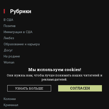
Рубрики
В США
Позитив
Иммиграция в США
Ликбез
Образование и карьера
Досуг
На родине
Woman
Наши люди
Мы используем cookies!
Культура
Они нужны нам, чтобы лучше понимать наших читателей и
рекламодателей.
Нью-Йорк
Выбор редакции
СОГЛАСЕН
УЗНАТЬ БОЛЬШЕ
Израиль
Колонки
Криминал