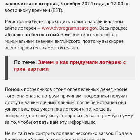
закончится во вторник, 5 ноября 2024 года, в 12:00
по
восточному времени (EST).
Регистрация будет проходить только на официальном
сайте лотереи —
www.dvprogram.state.gov
. Весь процесс
абсолютно бесплатный
. Заявку можно заполнить с
минимальным знанием английского, поэтому вы скорее
всего справитесь самостоятельно.
По теме:
Зачем и как придумали лотерею с
грин-картами
Помощь посредников стоит определенных денег, кроме
того, она опасна по двум причинам: посредники получат
доступ к вашим личным данным; после регистрации они
узнают ваш код участника лотереи и то, когда вы
выиграете, поэтому могут попросить у вас огромную сумму
за то, чтобы отдать вам эту информацию.
Не пытайтесь схитрить подавая несколько заявок. Подача
более одной заявки от одного лица в течение