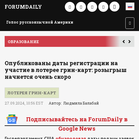
FORUMDAILY
Голос русскоязычной Америки
ПУТЕШЕСТВИЕ ПО АМЕРИКЕ
У
Опубликованы даты регистрации на
участие в лотерее грин-карт: розыгрыш
начнется очень скоро
ЛОТЕРЕЯ ГРИН-КАРТ
27.09.2024, 10:56 EST
Автор: Людмила Балабай
Подписывайтесь на ForumDaily в
Google News
Госдепартамент США
обнародовал
даты подачи заявок