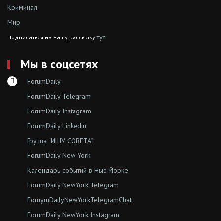
Криминал
Мир
тут
Подписаться на нашу рассылку
Мы в соцсетях
ForumDaily
ForumDaily Telegram
ForumDaily Instagram
ForumDaily Linkedin
Группа “ИЩУ СОВЕТА”
ForumDaily New York
Календарь событий в Нью-Йорке
ForumDaily NewYork Telegram
ForuymDailyNewYorkTelegramChat
ForumDaily NewYork Instagram