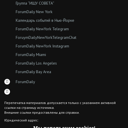
Группа “ИЩУ СОВЕТА”
ForumDaily New York
Календарь событий в Нью-Йорке
ForumDaily NewYork Telegram
ForuymDailyNewYorkTelegramChat
ForumDaily NewYork Instagram
ForumDaily Miami
ForumDaily Los Angeles
ForumDaily Bay Area
ForumDaily
Перепечатка материалов допускается только с указанием активной
ссылки на страницу источника.
Внешние ссылки предоставлены для справки.
Юридический адрес:
7308 18th Ave
Мы используем cookies!