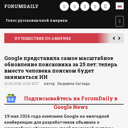
FORUMDAILY
Голос русскоязычной Америки
ПУТЕШЕСТВИЕ ПО АМЕРИКЕ
У
Google представила самое масштабное
обновление поисковика за 25 лет: теперь
вместо человека поиском будет
заниматься ИИ
21.05.2026, 13:00 EST
Автор: Людмила Заглада
Подписывайтесь на ForumDaily в
Google News
19 мая 2026 года компания Google на ежегодной
конйеренции для разработчиков объявила о