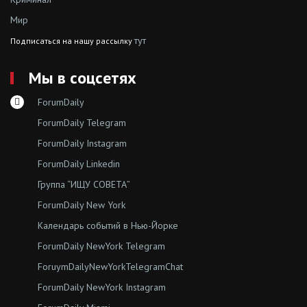
Мир
тут
Подписаться на нашу рассылку
Мы в соцсетях
ForumDaily
ForumDaily Telegram
ForumDaily Instagram
ForumDaily Linkedin
Группа “ИЩУ СОВЕТА”
ForumDaily New York
Календарь событий в Нью-Йорке
ForumDaily NewYork Telegram
ForuymDailyNewYorkTelegramChat
ForumDaily NewYork Instagram