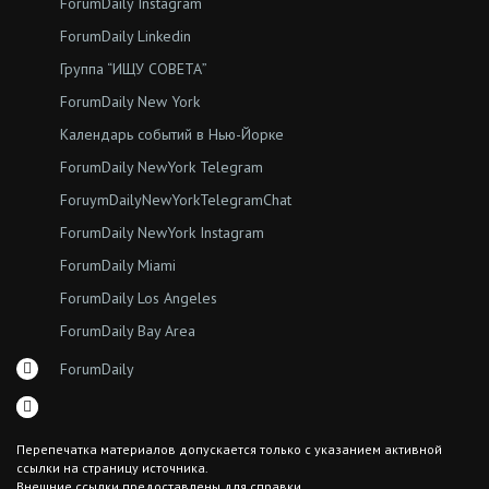
ForumDaily Instagram
ForumDaily Linkedin
Группа “ИЩУ СОВЕТА”
ForumDaily New York
Календарь событий в Нью-Йорке
ForumDaily NewYork Telegram
ForuymDailyNewYorkTelegramChat
ForumDaily NewYork Instagram
ForumDaily Miami
ForumDaily Los Angeles
ForumDaily Bay Area
ForumDaily
Перепечатка материалов допускается только с указанием активной
ссылки на страницу источника.
Внешние ссылки предоставлены для справки.