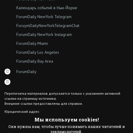
Календарь событий в Нью-Йорке
ForumDaily NewYork Telegram
ForuymDailyNewYorkTelegramChat
ForumDaily NewYork Instagram
ForumDaily Miami
ForumDaily Los Angeles
ForumDaily Bay Area
ForumDaily
Перепечатка материалов допускается только с указанием активной
ссылки на страницу источника.
Внешние ссылки предоставлены для справки.
Юридический адрес:
7308 18th Ave
Мы используем cookies!
Brooklyn NY 11204
Они нужны нам, чтобы лучше понимать наших читателей и
© 2015 ForumDaily inc.
рекламодателей.