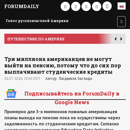
FORUMDAILY
Голос русскоязычной Америки
ПУТЕШЕСТВИЕ ПО АМЕРИКЕ
У
Три миллиона американцев не могут
выйти на пенсию, потому что до сих пор
выплачивают студенческие кредиты
02.07.2026, 10:00 EST
Автор: Людмила Заглада
Подписывайтесь на ForumDaily в
Google News
Примерно для 3-х миллионов пожилых американцев
планы выхода на пенсию пока не осуществимы через
задолженность по студенческим кредитам. Согласно
недавнему исследованию Education Data Initiative,