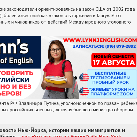
йские законодатели ориентировались на закон США от 2002 года
 более известный как «закон о вторжении в Гаагу». Этот
енных и чиновников от действий Международного уголовного
дента РФ Владимира Путина, уполномоченной по правам ребенк
ных российских военных, включая бывшего министра обороны
новости Нью-Йорка, истории наших иммигрантов и
Яблоке
– читайте все это на ForumDaily New York