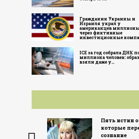
Гражданин Украины и
Израиля украл у
американцев миллион
через фиктивные
инвестиционные комп
ICE за год собрала ДНК 
миллиона человек: обра
взяли даже у…
Пять истин о
которые пер
сознание