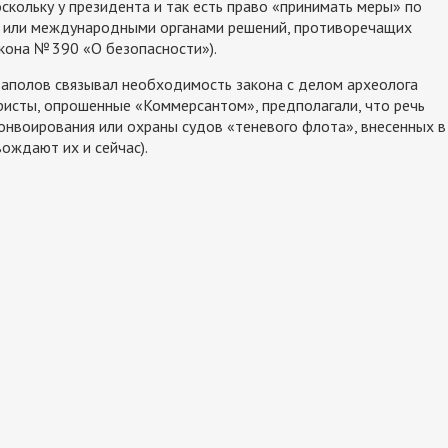
оскольку у президента и так есть право «принимать меры» по
и или международными органами решений, противоречащих
кона № 390 «О безопасности»).
таполов связывал необходимость закона с делом археолога
ристы, опрошенные «Коммерсантом», предполагали, что речь
нвоирования или охраны судов «теневого флота», внесенных в
ождают их и сейчас).