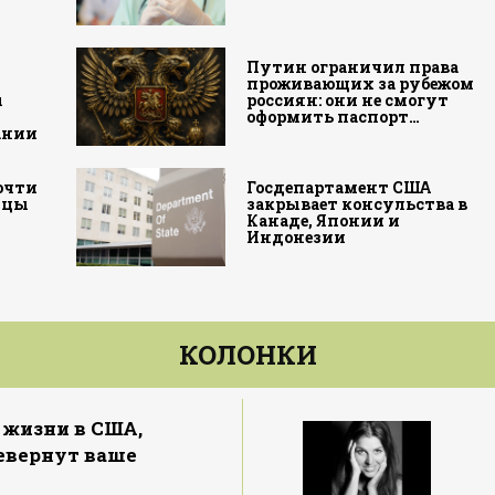
Путин ограничил права
проживающих за рубежом
ы
россиян: они не смогут
оформить паспорт…
ании
почти
Госдепартамент США
зцы
закрывает консульства в
Канаде, Японии и
Индонезии
КОЛОНКИ
 жизни в США,
евернут ваше