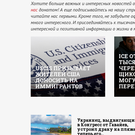
Хотите больше важных и интересных новостей о
нас
донатом! А еще подписывайтесь на нашу стр
читайте нас первыми. Кроме того, не забудьте 
много интересного. И присоединяйтесь к тысяч
интересной и позитивной информации о жизни в 
ICE 
ТЫСЯ
USCIS ПРИЗЫВАЕТ
ЧЕРЕ
ЖИТЕЛЕЙ США
ЩИКО
ДОНОСИТЬ НА
МОГ
ИММИГРАНТОВ
ПЕРЕ
Украинец, выдвигающи
в Конгресс от Гавайев,
устроил драку на пляже
теперь его…