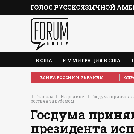
ГОЛОС РУССКОЯЗЫЧНОЙ АМЕ
В США
ИММИГРАЦИЯ В США
ВОЙНА РОССИИ И УКРАИНЫ
ОБР
Главная
На родине
Госдума приняла з
россиян за рубежом
Госдума принял
президента ис