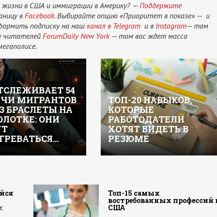
 жизни в США и иммиграции в Америку? —
Поддержите
аницу в
Facebook.
Выбирайте опцию «Приоритет в показе» — и
оформить подписку на наш
канал в Telegram
и в
Instagram
— там
ам читателей
ForumDaily New York
— там вас ждет масса
мегаполисе.
ОТСЛЕЖИВАЕТ 54
ЧИ МИГРАНТОВ
ТОП-20 НАВЫКОВ,
З БРАСЛЕТЫ НА
КОТОРЫЕ
ЛОТКЕ: ОНИ
РАБОТОДАТЕЛИ
УТ
ХОТЯТ ВИДЕТЬ В
ГРЕВАТЬСЯ…
РЕЗЮМЕ
йся
Топ-15 самых
востребованных профессий 
:
США