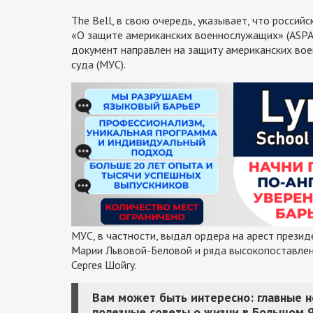
The Bell, в свою очередь, указывает, что росси
«О защите американских военнослужащих» (ASPA),
документ направлен на защиту американских во
суда (МУС).
МУС, в частности, выдал ордера на арест прези
Марии Львовой-Беловой и ряда высокопоставлен
Сергея Шойгу.
Вам может быть интересно: главные 
полезные советы о жизни в Большом 