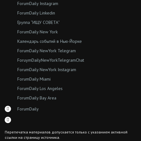
ForumDaily Instagram
ForumDaily Linkedin
Группа “ИЩУ СОВЕТА”
ForumDaily New York
Календарь событий в Нью-Йорке
ForumDaily NewYork Telegram
ForuymDailyNewYorkTelegramChat
ForumDaily NewYork Instagram
ForumDaily Miami
ForumDaily Los Angeles
ForumDaily Bay Area
ForumDaily
Перепечатка материалов допускается только с указанием активной
ссылки на страницу источника.