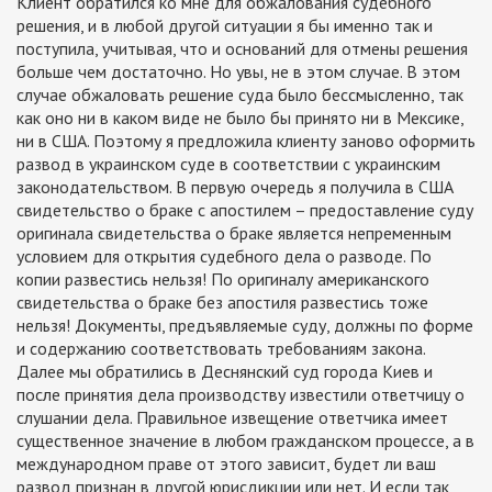
Клиент обратился ко мне для обжалования судебного
решения, и в любой другой ситуации я бы именно так и
поступила, учитывая, что и оснований для отмены решения
больше чем достаточно. Но увы, не в этом случае. В этом
случае обжаловать решение суда было бессмысленно, так
как оно ни в каком виде не было бы принято ни в Мексике,
ни в США. Поэтому я предложила клиенту заново оформить
развод в украинском суде в соответствии с украинским
законодательством. В первую очередь я получила в США
свидетельство о браке с апостилем – предоставление суду
оригинала свидетельства о браке является непременным
условием для открытия судебного дела о разводе. По
копии развестись нельзя! По оригиналу американского
свидетельства о браке без апостиля развестись тоже
нельзя! Документы, предъявляемые суду, должны по форме
и содержанию соответствовать требованиям закона.
Далее мы обратились в Деснянский суд города Киев и
после принятия дела производству известили ответчицу о
слушании дела. Правильное извещение ответчика имеет
существенное значение в любом гражданском процессе, а в
международном праве от этого зависит, будет ли ваш
развод признан в другой юрисдикции или нет. И если так