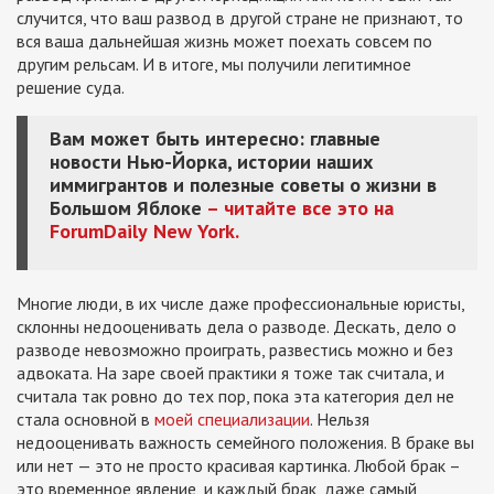
случится, что ваш развод в другой стране не признают, то
вся ваша дальнейшая жизнь может поехать совсем по
другим рельсам. И в итоге, мы получили легитимное
решение суда.
Вам может быть интересно: главные
новости Нью-Йорка, истории наших
иммигрантов и полезные советы о жизни в
Большом Яблоке
– читайте все это на
ForumDaily
New
York.
Многие люди, в их числе даже профессиональные юристы,
склонны недооценивать дела о разводе. Дескать, дело о
разводе невозможно проиграть, развестись можно и без
адвоката. На заре своей практики я тоже так считала, и
считала так ровно до тех пор, пока эта категория дел не
стала основной в
моей специализации
. Нельзя
недооценивать важность семейного положения. В браке вы
или нет — это не просто красивая картинка. Любой брак –
это временное явление, и каждый брак, даже самый