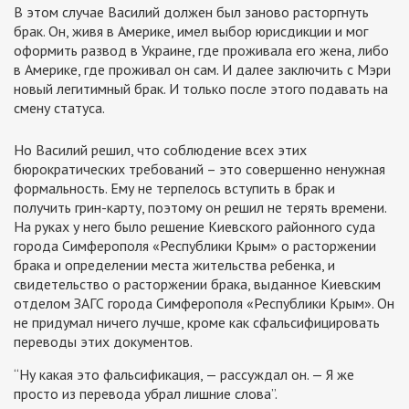
В этом случае Василий должен был заново расторгнуть
брак. Он, живя в Америке, имел выбор юрисдикции и мог
оформить развод в Украине, где проживала его жена, либо
в Америке, где проживал он сам. И далее заключить с Мэри
новый легитимный брак. И только после этого подавать на
смену статуса.
Но Василий решил, что соблюдение всех этих
бюрократических требований – это совершенно ненужная
формальность. Ему не терпелось вступить в брак и
получить грин-карту, поэтому он решил не терять времени.
На руках у него было решение Киевского районного суда
города Симферополя «Республики Крым» о расторжении
брака и определении места жительства ребенка, и
свидетельство о расторжении брака, выданное Киевским
отделом ЗАГС города Симферополя «Республики Крым». Он
не придумал ничего лучше, кроме как сфальсифицировать
переводы этих документов.
“Ну какая это фальсификация, — рассуждал он. — Я же
просто из перевода убрал лишние слова”.