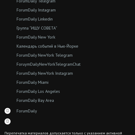
ForumDaily Telegram
ForumDaily Instagram
ForumDaily Linkedin
Группа “ИЩУ СОВЕТА”
ForumDaily New York
Календарь событий в Нью-Йорке
ForumDaily NewYork Telegram
ForuymDailyNewYorkTelegramChat
ForumDaily NewYork Instagram
ForumDaily Miami
ForumDaily Los Angeles
ForumDaily Bay Area
ForumDaily
Перепечатка материалов допускается только с указанием активной