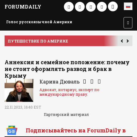
FORUMDAILY
Голос русскоязычной Америки
ПУТЕШЕСТВИЕ ПО АМЕРИКЕ
У
Аннексия и семейное положение: почему
не стоит оформлять развод и брак в
Крыму
Карина Дюваль
Адвокат, нотариус, эксперт по
международному праву.
22.11.2023, 16:40 EST
Партнерский материал
Подписывайтесь на ForumDaily в