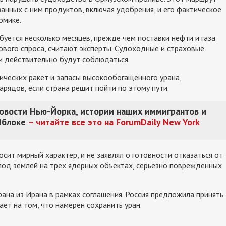
занных с ним продуктов, включая удобрения, и его фактическое
омике.
уется несколько месяцев, прежде чем поставки нефти и газа
ового спроса, считают эксперты. Судоходные и страховые
и действительно будут соблюдаться.
ических ракет и запасы высокообогащенного урана,
рядов, если страна решит пойти по этому пути.
новости Нью-Йорка, истории наших иммигрантов и
Яблоке
– читайте все это на ForumDaily New York
осит мирный характер, и не заявлял о готовности отказаться от
 под землей на трех ядерных объектах, серьезно поврежденных
на из Ирана в рамках соглашения. Россия предложила принять
ает на том, что намерен сохранить уран.