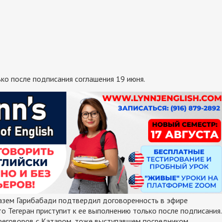
ко после подписания соглашения 19 июня.
азем Гарибабади подтвердил договоренность в эфире
то Тегеран приступит к ее выполнению только после подписания.
ереговоров с Катаром, тоже выступавшем посредником.