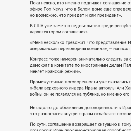
Пока неясно, кто именно подпишет соглашение о
эфире Fox News, что в Белом доме еще определяю
но возможно, что приедет и сам президент».
В США уже заметно недовольство среди республ
«архитектором соглашения».
«Меня несколько тревожит, что представление Ир
американская переговорная команда», — написал 
Конгресс тоже намерен внимательно следить за с
демократ в комитете по иностранным делам Пала
меняет иранский режим».
Промежуточные договоренности уже оказались п
гибели верховного лидера Ирана аятоллы Али Ха
войны он не появлялся на публике, но именно ег
Незадолго до объявления договоренности в Иран
что разногласия внутри страны ослабляют позици
По сути, соглашение возвращает ситуацию к том
оговоркой: Иран продемонстрировал способност