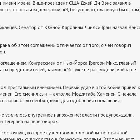
т имени Ирана. Вице-президент США Джей Ди Вэнс заявил в
тся с составом делегации: «Я, безусловно, планирую быть там,
иканцев. Сенатор от Южной Каролины Линдси Грэм назвал Вэнс
ана об этом соглашении отличается от того, о чем говорит
он.
оглашением. Конгрессмен от Нью-Йорка Грегори Микс, главный
ты представителей, заявил: «Мы уже не раз видели: война не
од пристальным вниманием. Первый удар в этой войне привел к
менеи. Его сменил сын — аятолла Моджтаба Хаменеи. С начала
о согласие было необходимо для одобрения соглашения.
е усилилось внутреннее напряжение: власти предупреждали,
и Тегерана на переговорах.
у состоянию, которое существовало до войны, но с важной
ь нарушать судоходство в Ормузском проливе. Этот маршрут