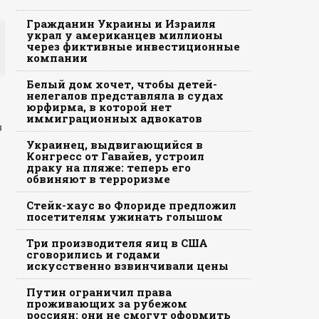
Гражданин Украины и Израиля
украл у американцев миллионы
через фиктивные инвестиционные
компании
Белый дом хочет, чтобы детей-
нелегалов представляла в судах
юрфирма, в которой нет
иммиграционных адвокатов
з
Украинец, выдвигающийся в
Конгресс от Гавайев, устроил
драку на пляже: теперь его
обвиняют в терроризме
Стейк-хаус во Флориде предложил
посетителям ужинать голышом
Три производителя яиц в США
сговорились и годами
искусственно взвинчивали цены
Путин ограничил права
проживающих за рубежом
россиян: они не смогут оформить