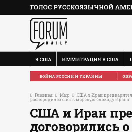
ГОЛОС РУССКОЯЗЫЧНОЙ АМЕ
В США
ИММИГРАЦИЯ В США
ВОЙНА РОССИИ И УКРАИНЫ
ОБР
Главная
Мир
США и Иран предварител
распорядился снять морскую блокаду Ирана
США и Иран пр
договорились 