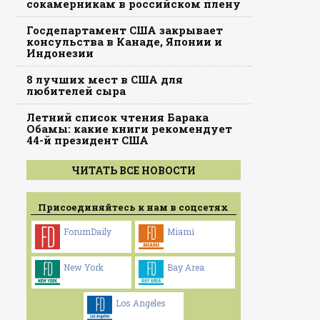
сокамерникам в российском плену
Госдепартамент США закрывает
консульства в Канаде, Японии и
Индонезии
8 лучших мест в США для
любителей сыра
Летний список чтения Барака
Обамы: какие книги рекомендует
44-й президент США
ЧИТАТЬ ВСЕ НОВОСТИ
Присоединяйтесь к нам в соцсетях
ForumDaily
Miami
New York
Bay Area
Los Angeles