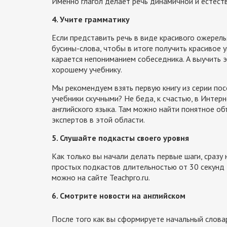
Именно глагол делает речь динамичной и естест
4. Учите грамматику
Если представить речь в виде красивого ожерелья
бусины-слова, чтобы в итоге получить красивое 
карается непониманием собеседника. А выучить э
хорошему учебнику.
Мы рекомендуем взять первую книгу из серии пос
учебники скучными? Не беда, к счастью, в Интер
английского языка. Там можно найти понятное об
экспертов в этой области.
5. Слушайте подкасты своего уровня
Как только вы начали делать первые шаги, сразу 
простых подкастов длительностью от 30 секунд 
можно на сайте Teachpro.ru.
6. Смотрите новости на английском
После того как вы сформируете начальный словар