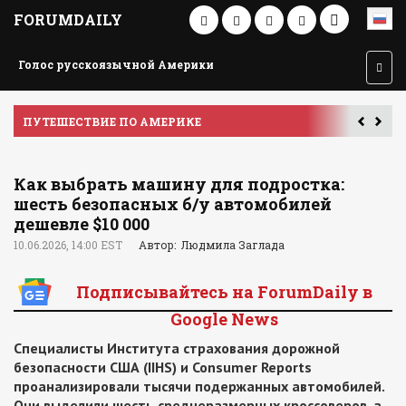
FORUMDAILY
Голос русскоязычной Америки
ПУТЕШЕСТВИЕ ПО АМЕРИКЕ
У
Как выбрать машину для подростка:
шесть безопасных б/у автомобилей
дешевле $10 000
10.06.2026, 14:00 EST
Автор: Людмила Заглада
Подписывайтесь на ForumDaily в
Google News
Специалисты Института страхования дорожной
безопасности США (IIHS) и Consumer Reports
проанализировали тысячи подержанных автомобилей.
Они выделили шесть среднеразмерных кроссоверов, а