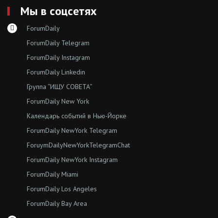
Мы в соцсетях
ForumDaily
ForumDaily Telegram
ForumDaily Instagram
ForumDaily Linkedin
Группа “ИЩУ СОВЕТА”
ForumDaily New York
Календарь событий в Нью-Йорке
ForumDaily NewYork Telegram
ForuymDailyNewYorkTelegramChat
ForumDaily NewYork Instagram
ForumDaily Miami
ForumDaily Los Angeles
ForumDaily Bay Area