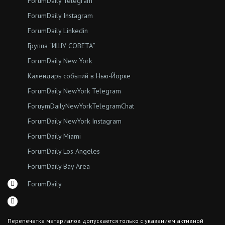
ForumDaily Telegram
ForumDaily Instagram
ForumDaily Linkedin
Группа “ИЩУ СОВЕТА”
ForumDaily New York
Календарь событий в Нью-Йорке
ForumDaily NewYork Telegram
ForuymDailyNewYorkTelegramChat
ForumDaily NewYork Instagram
ForumDaily Miami
ForumDaily Los Angeles
ForumDaily Bay Area
ForumDaily
Перепечатка материалов допускается только с указанием активной