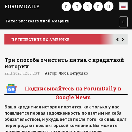
FORUMDAILY
Голос русскоязычной Америки
ПУТЕШЕСТВИЕ ПО АМЕРИКЕ
У
Три способа очистить пятна с кредитной
истории
22.11.2020, 12:00 EST
Автор: Люба Петрушко
Подписывайтесь на ForumDaily в
Google News
Ваша кредитная история портится, как только у вас
появляется первая задолженность по взятым на себя
обязательством, и ухудшается после того, как ваш долг
перепродают коллекторской компании. Вы можете
несколько улучшить ситуацию, погасив свою