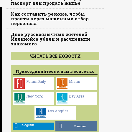
паспорт или продать жилье
Как составить резюме, чтобы
пройти через машинный отбор
персонала
Двое русскоязычных жителей
Иллинойса убили и расчленили
знакомого
ЧИТАТЬ ВСЕ НОВОСТИ
Присоединяйтесь к нам в соцсетях
ForumDaily
Miami
New York
Bay Area
Los Angeles
Telegram
Members