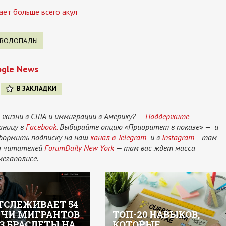
ает больше всего акул
ВОДОПАДЫ
ogle News
В ЗАКЛАДКИ
 жизни в США и иммиграции в Америку? —
Поддержите
аницу в
Facebook.
Выбирайте опцию «Приоритет в показе» — и
оформить подписку на наш
канал в Telegram
и в
Instagram
— там
ам читателей
ForumDaily New York
— там вас ждет масса
мегаполисе.
ОТСЛЕЖИВАЕТ 54
ЧИ МИГРАНТОВ
ТОП-20 НАВЫКОВ,
З БРАСЛЕТЫ НА
КОТОРЫЕ