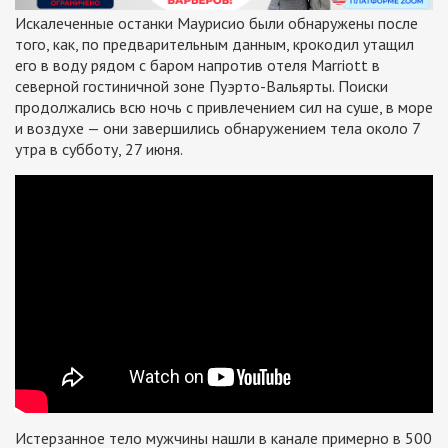
Искалеченные останки Маурисио были обнаружены после
того, как, по предварительным данным, крокодил утащил
его в воду рядом с баром напротив отеля Marriott в
северной гостиничной зоне Пуэрто-Вальярты. Поиски
продолжались всю ночь с привлечением сил на суше, в море
и воздухе — они завершились обнаружением тела около 7
утра в субботу, 27 июня.
Истерзанное тело мужчины нашли в канале примерно в 500