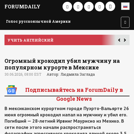
FORUMDAILY
Голос русскоязычной Америки
УЧИТЬ АНГЛИЙСКИЙ
Огромный крокодил убил мужчину на
популярном курорте в Мексике
30.06.2026, 08:00 EST
Автор: Людмила Заглада
Подписывайтесь на ForumDaily в
Google News
В мексиканском курортном городе Пуэрто-Вальярте 26
июня огромный крокодил напал на мужчину и убил его.
Погибший — 28-летний Ирвинг Маурисио из Мехико. В
сети после этого начали распространяться
фотографии агрессивного крокодила длиной около 3,5