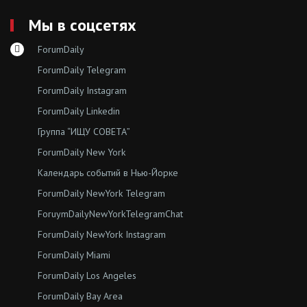
Мы в соцсетях
ForumDaily
ForumDaily Telegram
ForumDaily Instagram
ForumDaily Linkedin
Группа “ИЩУ СОВЕТА”
ForumDaily New York
Календарь событий в Нью-Йорке
ForumDaily NewYork Telegram
ForuymDailyNewYorkTelegramChat
ForumDaily NewYork Instagram
ForumDaily Miami
ForumDaily Los Angeles
ForumDaily Bay Area