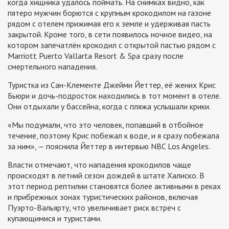
когда хищника удалось поймать. На снимках видно, как
пятеро мужчин борются с крупным крокодилом на газоне
рядом с отелем прижимая его к земле и удерживая пасть
закрытой. Кроме того, в сети появилось ночное видео, на
котором запечатлён крокодил с открытой пастью рядом с
Marriott Puerto Vallarta Resort & Spa сразу после
смертельного нападения.
Туристка из Сан-Клементе Джейми Йеттер, её жених Крис
Бьюри и дочь-подросток находились в тот момент в отеле.
Они отдыхали у бассейна, когда с пляжа услышали крики.
«Мы подумали, что это человек, попавший в отбойное
течение, поэтому Крис побежал к воде, и я сразу побежала
за ним», — пояснила Йеттер в интервью NBC Los Angeles.
Власти отмечают, что нападения крокодилов чаще
происходят в летний сезон дождей в штате Халиско. В
этот период рептилии становятся более активными в реках
и прибрежных зонах туристических районов, включая
Пуэрто-Вальярту, что увеличивает риск встреч с
купающимися и туристами.