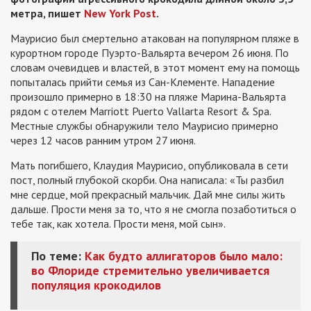
метра, пишет
New York Post
.
Маурисио был смертельно атакован на популярном пляже в
курортном городе Пуэрто-Вальярта вечером 26 июня. По
словам очевидцев и властей, в этот момент ему на помощь
попыталась прийти семья из Сан-Клементе. Нападение
произошло примерно в 18:30 на пляже Марина-Вальярта
рядом с отелем Marriott Puerto Vallarta Resort & Spa.
Местные службы обнаружили тело Маурисио примерно
через 12 часов ранним утром 27 июня.
Мать погибшего, Клаудия Маурисио, опубликовала в сети
пост, полный глубокой скорби. Она написала: «Ты разбил
мне сердце, мой прекрасный мальчик. Дай мне силы жить
дальше. Прости меня за то, что я не смогла позаботиться о
тебе так, как хотела. Прости меня, мой сын».
По теме:
Как будто аллигаторов было мало:
во Флориде стремительно увеличивается
популяция крокодилов